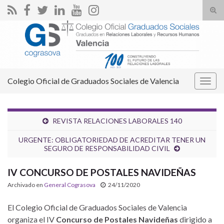
Alte
el
Search for:
form
de
bús
Colegio Oficial de Graduados Sociales de Valencia
Alter
la
nave
REVISTA RELACIONES LABORALES 140
URGENTE: OBLIGATORIEDAD DE ACREDITAR TENER UN
SEGURO DE RESPONSABILIDAD CIVIL
IV CONCURSO DE POSTALES NAVIDEÑAS
Archivado en
General Cograsova
24/11/2020
El Colegio Oficial de Graduados Sociales de Valencia
organiza el IV
Concurso de Postales Navideñas
dirigido a