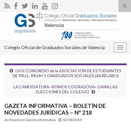
Alte
el
Search for:
form
de
bús
Colegio Oficial de Graduados Sociales de Valencia
Alter
la
nave
LVIII CONGRESO de la ASOCIACION DE ESTUDIANTES
DE RR.LL. RR.HH Y GRADUADOS SOCIALES (AERELABO)
LA CANDIDATURA «SOMOS COGRASOVA» GANA LAS
ELECCIONES DEL COLEGIO
GAZETA INFORMATIVA – BOLETÍN DE
NOVEDADES JURÍDICAS – Nº 218
Archivado en
Gazeta informativa
02/04/2019