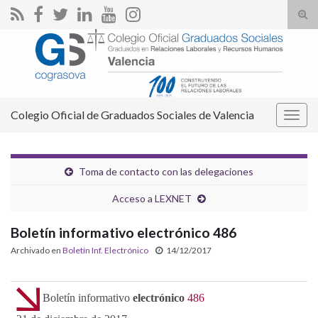
Alte
el
Search for:
form
de
bús
Colegio Oficial de Graduados Sociales de Valencia
Alter
la
nave
Toma de contacto con las delegaciones
Acceso a LEXNET
Boletín informativo electrónico 486
Archivado en
Boletín Inf. Electrónico
14/12/2017
Boletín informativo
electrónico
486