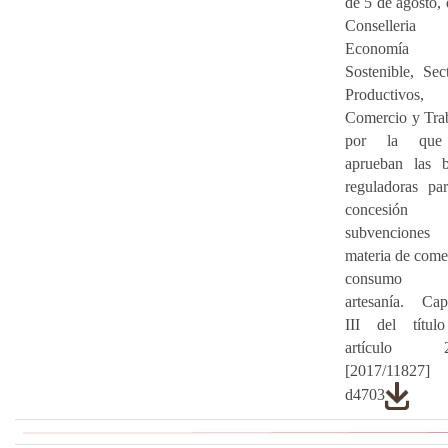
de 5 de agosto, 
Conselleria
Economía
Sostenible, Sec
Productivos,
Comercio y Tra
por la que
aprueban las b
reguladoras pa
concesión
subvencione
materia de come
consumo
artesanía. Cap
III del título
artículo 22
[2017/11827
d4703