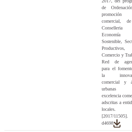
2017, del prog
de Ordenaci
promoción
comercial, d
Conselleria
Economía
Sostenible, Sec
Productivos,
Comercio y Tra
Red de agen
para el foment
la innovac
comercial y á
urbanas
excelencia come
adscritas a enti
locales.
[2017/11505].
d4698