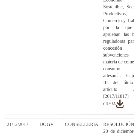
Sostenible, Sec
Productivos,
Comercio y Tra
por la que
aprueban las b
reguladoras pa
concesión
subvencione
materia de come
consumo
artesanía. Cap
III del título
artículo 22
[2017/11817
d4702.
21/12/2017
DOGV
CONSELLERIA
RESOLUCIÓN
20 de diciembr