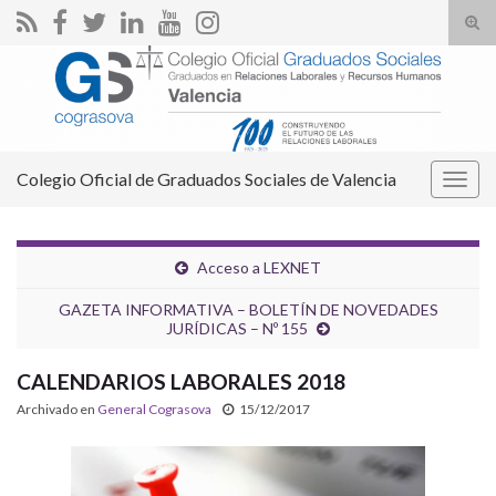
Alte
el
Search for:
form
de
bús
Colegio Oficial de Graduados Sociales de Valencia
Alter
la
nave
Acceso a LEXNET
GAZETA INFORMATIVA – BOLETÍN DE NOVEDADES
JURÍDICAS – Nº 155
CALENDARIOS LABORALES 2018
Archivado en
General Cograsova
15/12/2017