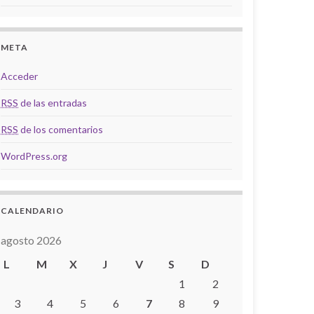
META
Acceder
RSS
de las entradas
RSS
de los comentarios
WordPress.org
CALENDARIO
agosto 2026
L
M
X
J
V
S
D
1
2
3
4
5
6
7
8
9