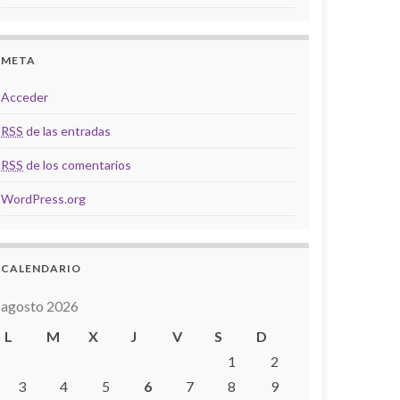
META
Acceder
RSS
de las entradas
RSS
de los comentarios
WordPress.org
CALENDARIO
agosto 2026
L
M
X
J
V
S
D
1
2
3
4
5
6
7
8
9