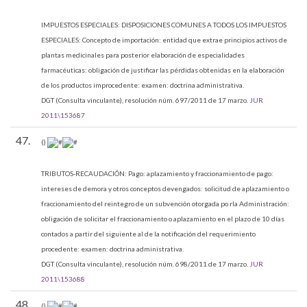
IMPUESTOS ESPECIALES:
DISPOSICIONES COMUNES A TODOS LOS IMPUESTOS
ESPECIALES: Concepto de importación: entidad que extrae principios activos de
plantas medicinales para posterior elaboración de especialidades
farmacéuticas: obligación de justificar las pérdidas obtenidas en la elaboración
de los productos improcedente: examen: doctrina administrativa.
DGT (Consulta vinculante), resolución núm. 697/2011 de 17 marzo.
JUR
2011\153687
47.
()
TRIBUTOS-RECAUDACIÓN:
Pago: aplazamiento y fraccionamiento de pago:
intereses de demora y otros conceptos devengados: solicitud de aplazamiento o
fraccionamiento del reintegro de un subvención otorgada po rla Administración:
obligación de solicitar el fraccionamiento o aplazamiento en el plazo de 10 días
contados a partir del siguiente al de la notificación del requerimiento
procedente: examen: doctrina administrativa.
DGT (Consulta vinculante), resolución núm. 698/2011 de 17 marzo.
JUR
2011\153688
48.
()