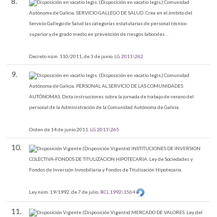
8.
(Disposición en vacatio legis.)
Comunidad
Autónoma de Galicia. SERVICIO GALLEGO DE SALUD.
Crea en el ámbito del
Servicio Gallego de Salud las categorías estatutarias de personal técnico
superior y de grado medio en prevención de riesgos laborales ..
Decreto núm. 110/2011, de 3 de junio.
LG 2011\262
9.
(Disposición en vacatio legis.)
Comunidad
Autónoma de Galicia. PERSONAL AL SERVICIO DE LAS COMUNIDADES
AUTÓNOMAS.
Dicta instrucciones sobre la jornada de trabajo de verano del
personal de la Administración de la Comunidad Autónoma de Galicia.
Orden de 14 de junio 2011.
LG 2011\265
10.
(Disposición Vigente)
INSTITUCIONES DE INVERSION
COLECTIVA-FONDOS DE TITULIZACION HIPOTECARIA.
Ley de Sociedades y
Fondos de Inversión Inmobiliaria y Fondos de Titulización Hipotecaria.
Ley núm. 19/1992, de 7 de julio.
RCL 1992\1564
11.
(Disposición Vigente)
MERCADO DE VALORES.
Ley del