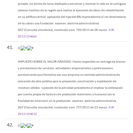
privado, sin ánimo de lucro, dedicada a conservar y mostrar la vida en las antiguas
colonias textiles de la región que realiza la ejecución de obras de rehabilitación
en su edificio central: aplicación del tipo del 8% improcedente al ser destinatario
de las obras una fundación: examen: doctrina administrativa.
DGT (Consulta vinculante), resolución núm. 793/2011 de 28 marzo.
JUR
2011\154666
41.
()
IMPUESTO SOBRE EL VALOR AÑADIDO:
Hecho imponible en entrega de bienes
y prestaciones de servicios: actividades empresariales o profesionales:
ayuntamiento que formaliza con una empresa un contrato administrativo de
concesión de obra pública para la proyección, construcción y explotación de
residuos sólidos: sujección de la actividad procedente al implicar la ordenación
por cuenta propia de factores de producción materiales y humanos con la
finalidad de intervenir en la producción: examen: doctrina administrativa.
DGT (Consulta vinculante), resolución núm. 737/2011 de 23 marzo.
JUR
2011\154612
42.
()