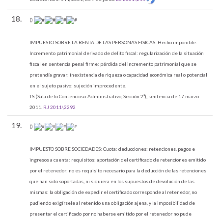
18.
()
IMPUESTO SOBRE LA RENTA DE LAS PERSONAS FISICAS:
Hecho imponible:
Incremento patrimonial derivado de delito fiscal: regularización de la situación
fiscal en sentencia penal firme: pérdida del incremento patrimonial que se
pretendía gravar: inexistencia de riqueza o capacidad económica real o potencial
en el sujeto pasivo: sujeción improcedente.
TS (Sala de lo Contencioso-Administrativo, Sección 2ª), sentencia de 17 marzo
2011.
RJ 2011\2292
19.
()
IMPUESTO SOBRE SOCIEDADES:
Cuota: deducciones: retenciones, pagos e
ingresos a cuenta: requisitos: aportación del certificado de retenciones emitido
por el retenedor: no es requisito necesario para la deducción de las retenciones
que han sido soportadas, ni siquiera en los supuestos de devolución de las
mismas: la obligación de expedir el certificado corresponde al retenedor, no
pudiendo exigírsele al retenido una obligación ajena, y la imposibilidad de
presentar el certificado por no haberse emitido por el retenedor no pude