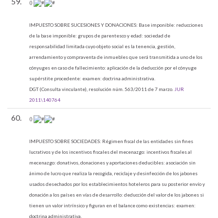
59.
()
IMPUESTO SOBRE SUCESIONES Y DONACIONES:
Base imponible: reducciones
de la base imponible: grupos de parentesco y edad: sociedad de
responsabilidad limitada cuyo objeto social es la tenencia, gestión,
arrendamiento y compraventa de inmuebles que será transmitida a uno de los
cónyuges en caso de fallecimiento: aplicación de la deducción por el cónyuge
supérstite procedente: examen: doctrina administrativa.
DGT (Consulta vinculante), resolución núm. 563/2011 de 7 marzo.
JUR
2011\140764
60.
()
IMPUESTO SOBRE SOCIEDADES:
Régimen fiscal de las entidades sin fines
lucrativos y de los incentivos fiscales del mecenazgo: incentivos fiscales al
mecenazgo: donativos, donaciones y aportaciones deducibles: asociación sin
ánimo de lucro que realiza la recogida, reciclaje y desinfección de los jabones
usados desechados por los establecimientos hoteleros para su posterior envío y
donación a los países en vías de desarrollo: deducción del valor de los jabones si
tienen un valor intrínsico y figuran en el balance como existencias: examen:
doctrina administrativa.