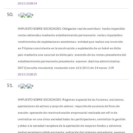
2011\152814
50.
()
IMPUESTO SOBRE SOCIEDADES:
Obligación real de contribuir: hecho imponible:
rentas obtenidas mediante establecimeinto permanente: rentas imputables:
rendimientos de explotaciones económicas: entidad que realiza una inversión
en Filipinas consistente en la construcción y explotación de un hotel en dicho
país mediante una sucursal en dicho país: exención de las rentas procedente del
establecimiento permanente procedente: examen: doctrina administrativa.
DGT (Consulta vinculante), resolución núm. 621/2011 de 14 marzo.
JUR
2011\152815
51.
()
IMPUESTO SOBRE SOCIEDADES:
Régimen especial de las fusiones, escisiones,
aportaciones de activos y canje de valores: requisito de ausencia de fines de
evasión: operación de reestructuración empresarial realizada con elf in de
centralizar en una única sociedad todas las participaciones, centralizar la gestión
y dotar a la sociedad receptora de la aportación de mayores fondos y solvencia:
motivo económico válido existente: aplicación del régimen procedente: examen: