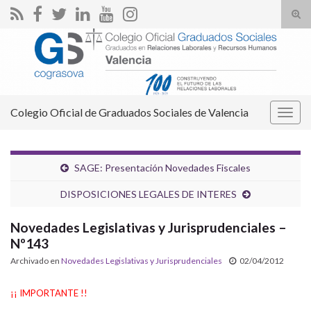
Alte
el
Search for:
form
de
bús
Colegio Oficial de Graduados Sociales de Valencia
Alter
la
nave
SAGE: Presentación Novedades Fiscales
DISPOSICIONES LEGALES DE INTERES
Novedades Legislativas y Jurisprudenciales –
Nº143
Archivado en
Novedades Legislativas y Jurisprudenciales
02/04/2012
¡¡ IMPORTANTE !!