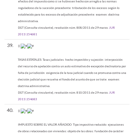
efectos del impuesto como si se hubiesen hecho con arreglo a las normas
reguladoras de la sucesión procedente: tributación de los excesos según lo
establecido para los excesos de adjudicación procedente: examen: doctrina
administrativa.
DGT (Consulta vinculante), resolución núm. 808/2011 de 29 marzo.
JUR
2011\154681
39.
()
TASAS ESTATALES:
Tasas judiciales: hecho imponible y sujección: interposición
del recurso de apelación contra un auto estimativo de excepción declinatoria por
falta de jurisdicción: exigencia de la tasa judicial cuando se promueva contra una
decisión judicial que resuelva el fondo del asunto de que se trate: examen:
doctrina administrativa.
DGT (Consulta vinculante), resolución núm. 810/2011 de 29 marzo.
JUR
2011\154683
40.
()
IMPUESTO SOBRE EL VALOR AÑADIDO:
Tipo impositivo reducido: ejecuciones
de obras relacionadas con viviendas: objeto de las obras: fundación de carácter