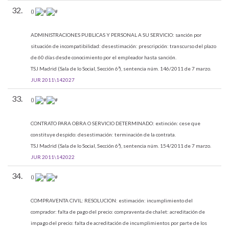
32.
()
ADMINISTRACIONES PUBLICAS Y PERSONAL A SU SERVICIO:
sanción por
situación de incompatibilidad: desestimación: prescripción: transcurso del plazo
de 60 días desde conocimiento por el empleador hasta sanción.
TSJ Madrid (Sala de lo Social, Sección 6ª), sentencia núm. 146/2011 de 7 marzo.
JUR 2011\142027
33.
()
CONTRATO PARA OBRA O SERVICIO DETERMINADO:
extinción: cese que
constituye despido: desestimación: terminación de la contrata.
TSJ Madrid (Sala de lo Social, Sección 6ª), sentencia núm. 154/2011 de 7 marzo.
JUR 2011\142022
34.
()
COMPRAVENTA CIVIL:
RESOLUCION: estimación: incumplimiento del
comprador: falta de pago del precio: compraventa de chalet: acreditación de
impago del precio: falta de acreditación de incumplimientos por parte de los