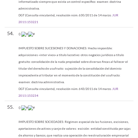
informatizado siempre que exista un control específico: examen: doctrina
administrativa.
DGT (Consulta vinculante), resolución núm. 630/2011 de 14 marzo.
JUR
2011\153221
54.
()
IMPUESTO SOBRE SUCESIONES Y DONACIONES:
Hecho imponible:
adquisiciones «inter vivos» a título lucrativo: otros negocios jurídicos a título
gratuito: consolidación de la nuda propiedad sobre diversas fincas al fallecer el
titular del derecho de usufructo: sujección de la consolidación del dominio
improcedente al tributar en el momento de la constitución del usufructo:
examen: doctrina administrativa.
DGT (Consulta vinculante), resolución núm. 643/2011 de 14 marzo.
JUR
2011\153234
55.
()
IMPUESTO SOBRE SOCIEDADES:
Régimen especial de las fusiones, escisiones,
aportaciones de activos y canje de valores: escisión: entidad constituida por cajas
de ahorros y bancos, que realiza una operación de reestructuración empresarial