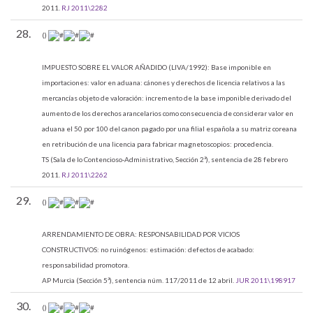
2011.
RJ 2011\2282
28.
()
IMPUESTO SOBRE EL VALOR AÑADIDO (LIVA/1992):
Base imponible en
importaciones: valor en aduana: cánones y derechos de licencia relativos a las
mercancías objeto de valoración: incremento de la base imponible derivado del
aumento de los derechos arancelarios como consecuencia de considerar valor en
aduana el 50 por 100 del canon pagado por una filial española a su matriz coreana
en retribución de una licencia para fabricar magnetoscopios: procedencia.
TS (Sala de lo Contencioso-Administrativo, Sección 2ª), sentencia de 28 febrero
2011.
RJ 2011\2262
29.
()
ARRENDAMIENTO DE OBRA:
RESPONSABILIDAD POR VICIOS
CONSTRUCTIVOS: no ruinógenos: estimación: defectos de acabado:
responsabilidad promotora.
AP Murcia (Sección 5ª), sentencia núm. 117/2011 de 12 abril.
JUR 2011\198917
30.
()