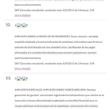
doctrina administrativa.
DGT (Consulta vinculante), resolución núm. 622/2011 de 14 marzo.
JUR
2011\152816
52.
()
IMPUESTO SOBRE LA RENTA DE NO RESIDENTES:
Suiza: cánones: sociedad
española dedicada a la comercialización de productos informáticos que firma un
contrato de distribución con una sociedad suiza: clasificación de los pagos
efectuados a la sociedad distribuidora como canones procedente: examen:
doctrina administrativa.
DGT (Consulta vinculante), resolución núm. 629/2011 de 14 marzo.
JUR
2011\153220
53.
()
IMPUESTOS ESPECIALES:
IMPUESTO SOBRE HIDROCARBUROS: Normas
generales de gestión: consumidor registrado de hidrocarburos que solicita en el
marco del sistema informatizado implantado un beneficio fiscal del que se
responsabilizará el destinatario de la expedición: autorización del sistema