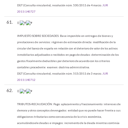
DGT (Consulta vinculante), resolución núm. 530/2011 de 4 marzo.
JUR
2011\140727
61.
()
IMPUESTO SOBRE SOCIEDADES:
Base imponible en entregas de bienes y
prestaciones de servicios: régimen de estimación directa: modificación de la
circular del banco de españa en relación con el deterioro de valor de los activos
inmobiliarios adjudicados o recibidos en pago de deudas: determinación de los
gastos fiscalmente deducibles por deterioro de acuerdo con los criterios
contables procedente: examen: doctrina administrativa.
DGT (Consulta vinculante), resolución núm. 515/2011 de 3 marzo.
JUR
2011\140712
62.
()
TRIBUTOS-RECAUDACIÓN:
Pago: aplazamiento y fraccionamiento: intereses de
demora y otros conceptos devengados: entidad que no puede hacer frente a sus
obligaciones tributarias como consecuencia de la crisis económica,
acumulándosele deudas e impagos: incremento de la deuda mientras continúa