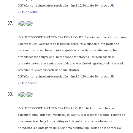
DGT (Consulta vinculante), resolución núm. 815/2011 de 30 marzo.
JUR
2011\154688
37.
()
IMPUESTO SOBRE SUCESIONES Y DONACIONES:
Base imponible: adquisiciones
«mortis causa»: valor neto de la porción hereditaria: fijación e integración del
valor real del caudal hereditario: adquisición «mortis causa» de inmuebles
arrendados con obligación al heredero de satisfacer a una hermana de la
causante parte de las rentas percibidas: valoración del legado por el interesado
procedente: examen: doctrina administrativa.
DGT (Consulta vinculante), resolución núm. 824/2011 de 30 marzo.
JUR
2011\154697
38.
()
IMPUESTO SOBRE SUCESIONES Y DONACIONES:
Hecho imponible y no
sujección: adquisiciones «mortis causa» o a título sucesorio: herencia: reparto de
una herencia en legados, constituyendo la parte de cada uno de los dos
herederos la quinta parte de la legítima estricta: liquidación de la herencia a