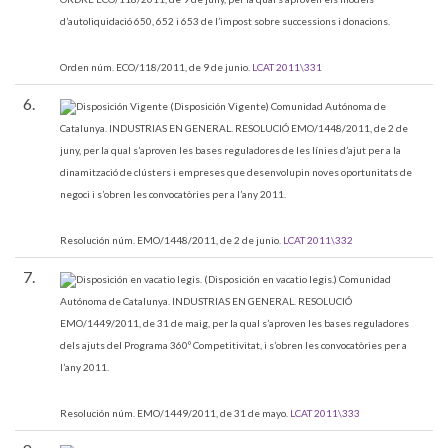
d’autoliquidació 650, 652 i 653 de l’impost sobre successions i donacions.
Orden núm. ECO/118/2011, de 9 de junio.
LCAT 2011\331
6.
(Disposición Vigente)
Comunidad Autónoma de
Catalunya. INDUSTRIAS EN GENERAL.
RESOLUCIÓ EMO/1448/2011, de 2 de
juny, per la qual s’aproven les bases reguladores de les línies d’ajut per a la
dinamització de clústers i empreses que desenvolupin noves oportunitats de
negoci i s’obren les convocatòries per a l’any 2011.
Resolución núm. EMO/1448/2011, de 2 de junio.
LCAT 2011\332
7.
(Disposición en vacatio legis.)
Comunidad
Autónoma de Catalunya. INDUSTRIAS EN GENERAL.
RESOLUCIÓ
EMO/1449/2011, de 31 de maig, per la qual s’aproven les bases reguladores
dels ajuts del Programa 360º Competitivitat, i s’obren les convocatòries per a
l’any 2011.
Resolución núm. EMO/1449/2011, de 31 de mayo.
LCAT 2011\333