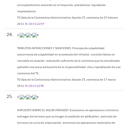
correspondientes exención en el Impuesto: procedencia: liquidación
improcedente.
TS (Sala de lo Contencioso-Administrativo, Sección 2ª), sentencia de 25 febrero
2011.
RJ 2011\2259
24.
()
TRIBUTOS-INFRACCIONES Y SANCIONES:
Principio de culpabilidad:
concurrencia de culpabilidad en la conducta del infractor: cuestión fáctica no
revisable en casación: motivación suficiente de la sentencia que ha considerado
aplicable una causa excluyente de la responsabilidad: cita y reproducción de una
sentencia del TS.
TS (Sala de lo Contencioso-Administrativo, Sección 2ª), sentencia de 17 marzo
2011.
RJ 2011\2290
25.
()
IMPUESTO SOBRE EL VALOR AÑADIDO:
Exenciones en operaciones interiores:
entregas de terrenos que no tengan la condición de edificables: exclusión de
terrenos en curso de urbanización: existencia de operaciones materiales de