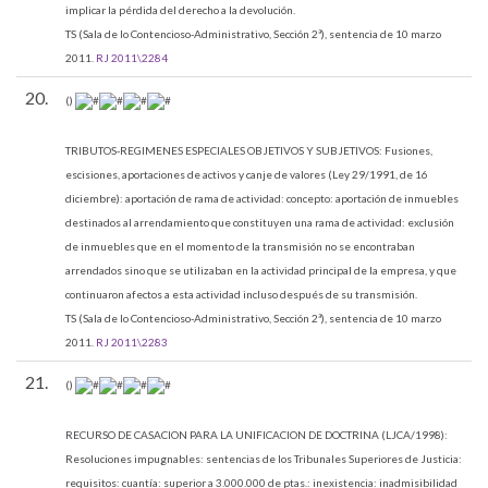
implicar la pérdida del derecho a la devolución.
TS (Sala de lo Contencioso-Administrativo, Sección 2ª), sentencia de 10 marzo
2011.
RJ 2011\2284
20.
()
TRIBUTOS-REGIMENES ESPECIALES OBJETIVOS Y SUBJETIVOS:
Fusiones,
escisiones, aportaciones de activos y canje de valores (Ley 29/1991, de 16
diciembre): aportación de rama de actividad: concepto: aportación de inmuebles
destinados al arrendamiento que constituyen una rama de actividad: exclusión
de inmuebles que en el momento de la transmisión no se encontraban
arrendados sino que se utilizaban en la actividad principal de la empresa, y que
continuaron afectos a esta actividad incluso después de su transmisión.
TS (Sala de lo Contencioso-Administrativo, Sección 2ª), sentencia de 10 marzo
2011.
RJ 2011\2283
21.
()
RECURSO DE CASACION PARA LA UNIFICACION DE DOCTRINA (LJCA/1998):
Resoluciones impugnables: sentencias de los Tribunales Superiores de Justicia:
requisitos: cuantía: superior a 3.000.000 de ptas.: inexistencia: inadmisibilidad