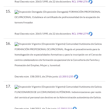
Real Decreto núm. 2063/1995, de 22 de diciembre.
RCL 1996\276
15.
(Disposición Derogada)
FORMACIÓN PROFESIONAL
OCUPACIONAL.
Establece el certificado de profesionalidad de la ocupación de
tornero fresador.
Real Decreto núm. 2065/1995, de 22 de diciembre.
RCL 1996\279
16.
(Disposición Vigente)
Comunidad Autónoma de Galicia.
FORMACIÓN PROFESIONAL OCUPACIONAL.
Regula el procedimiento para la
homologación de especialidades formativas y para la inscripción en el Censo de
centros colaboradores de formación ocupacional de la Consellería de Familia y
Promoción del Empleo, Mujer y Juventud.
Decreto núm. 158/2001, de 29 de junio.
LG 2001\235
17.
(Disposición Vigente)
Comunidad Autónoma de Galicia.
FUNCIONARIOS DE LA COMUNIDAD AUTÓNOMA.
Indemnizaciones por razón
del servicio al personal con destino en la Administración autonómica de Galicia.
Decreto núm. 144/2001, de 7 de junio.
LG 2001\211