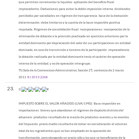
que permiten incrementar la liquidez: aplicación del beneficio fiscal
improcedente; Deducciones para evitar la doble imposición interna: dividendos
percibidos por sociedades en régimen de transparencia: base de la deducción:
determinación: debe limitarse a la cuantía de la base imponible positiva
imputada; Régimen de consolidación fiscal: incorporaciones: incorporación de la
eliminación de dotación a la provisión practicada en ejercicios anteriores por la
entidad dominante por depreciación del valor de sus participaciones en entidad
dominada, en caso de transmisión a terceros de la participación: improcedencia:
la dotación realizada por la entidad dominante tenía el carácter de operación
interna de la entidad, y no de operación intergrupo.
TS (Sala de lo Contencioso-Administrativo, Sección 2ª), sentencia de 2 marzo
2011.
RJ 2011\2268
23.
()
IMPUESTO SOBRE EL VALOR AÑADIDO (LIVA/1992):
Base imponible en
importaciones: bienes que abandonan el régimen de depósito distinto del
aduanero: productos resultado de la mezcla de productos exentos y no exentos
del Impuesto: precio medio resultante de tomar en consideración el volumen
total de los ingredientes que se han empleado en la operación de
transformación, pero otorgando un precio sólo a los que se beneficiaron de la