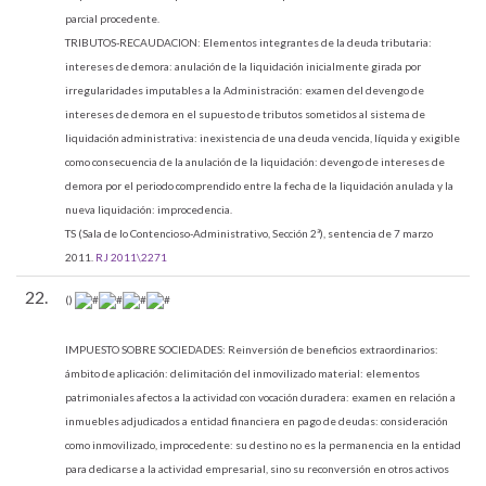
parcial procedente.
TRIBUTOS-RECAUDACION: Elementos integrantes de la deuda tributaria:
intereses de demora: anulación de la liquidación inicialmente girada por
irregularidades imputables a la Administración: examen del devengo de
intereses de demora en el supuesto de tributos sometidos al sistema de
liquidación administrativa: inexistencia de una deuda vencida, líquida y exigible
como consecuencia de la anulación de la liquidación: devengo de intereses de
demora por el periodo comprendido entre la fecha de la liquidación anulada y la
nueva liquidación: improcedencia.
TS (Sala de lo Contencioso-Administrativo, Sección 2ª), sentencia de 7 marzo
2011.
RJ 2011\2271
22.
()
IMPUESTO SOBRE SOCIEDADES:
Reinversión de beneficios extraordinarios:
ámbito de aplicación: delimitación del inmovilizado material: elementos
patrimoniales afectos a la actividad con vocación duradera: examen en relación a
inmuebles adjudicados a entidad financiera en pago de deudas: consideración
como inmovilizado, improcedente: su destino no es la permanencia en la entidad
para dedicarse a la actividad empresarial, sino su reconversión en otros activos