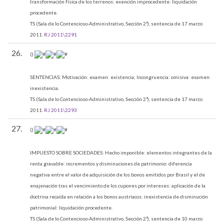
transformación física de los terrenos: exención improcedente: liquidación
procedente.
TS (Sala de lo Contencioso-Administrativo, Sección 2ª), sentencia de 17 marzo
2011.
RJ 2011\2291
26.
()
SENTENCIAS:
Motivación: examen: existencia; Incongruencia: omisiva: examen:
inexistencia.
TS (Sala de lo Contencioso-Administrativo, Sección 2ª), sentencia de 17 marzo
2011.
RJ 2011\2293
27.
()
IMPUESTO SOBRE SOCIEDADES:
Hecho imponible: elementos integrantes de la
renta gravable: incrementos y disminuciones de patrimonio: diferencia
negativa entre el valor de adquisición de los bonos emitidos por Brasil y el de
enajenación tras el vencimiento de los cupones por intereses: aplicación de la
doctrina recaída en relación a los bonos austríacos: inexistencia de disminución
patrimonial: liquidación procedente.
TS (Sala de lo Contencioso-Administrativo, Sección 2ª), sentencia de 10 marzo