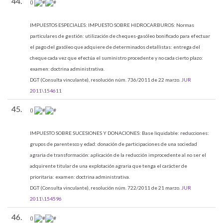
44.
()
IMPUESTOS ESPECIALES:
IMPUESTO SOBRE HIDROCARBUROS: Normas
particulares de gestión: utilización de cheques-gasóleo bonificado para efectuar
el pago del gasóleo que adquiere de determinados detallistas: entrega del
cheque cada vez que efectúa el suministro procedente y no cada cierto plazo:
examen: doctrina administrativa.
DGT (Consulta vinculante), resolución núm. 736/2011 de 22 marzo.
JUR
2011\154611
45.
()
IMPUESTO SOBRE SUCESIONES Y DONACIONES:
Base liquidable: reducciones:
grupos de parentesco y edad: donación de participaciones de una sociedad
agraria de transformación: aplicación de la reducción improcedente al no ser el
adquirente titular de una explotación agraria que tenga el carácter de
prioritaria: examen: doctrina administrativa.
DGT (Consulta vinculante), resolución núm. 722/2011 de 21 marzo.
JUR
2011\154596
46.
()