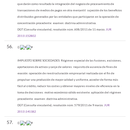
que darán como resultado la integración del negocio de procesamiento de
transacciones de medios de pagos en otra mercantil: sujección de los beneficios
distribuidos generados por las entidades que participaron en la operación de
concentración procedente: examen: doctrina administrativa.
DGT (Consulta vinculante), resolución núm. 608/2011 de 11 marzo.
JUR
2011\152802
56.
()
IMPUESTO SOBRE SOCIEDADES:
Régimen especial de las fusiones, escisiones,
aportaciones de activos y canje de valores: requisito de ausencia de fines de
evasión: operación de reestructuración empresarial realizada con el fin de
propulsar una producción de mayor calidad y uniforme, acceder de forma más
fácil al crédito, reducir los costes y obtener mayores niveles de eficiencia en la
toma de decisiones: motivo económico válido existente: aplicación del régimen
procedente: examen: doctrina administrativa.
DGT (Consulta vinculante), resolución núm. 579/2011 de 9 marzo.
JUR
2011\141182
57.
()