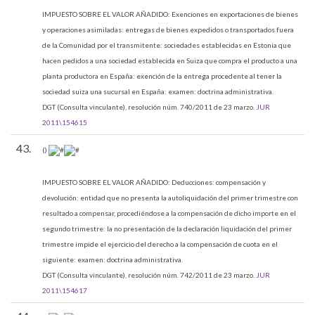
IMPUESTO SOBRE EL VALOR AÑADIDO:
Exenciones en exportaciones de bienes
y operaciones asimiladas: entregas de bienes expedidos o transportados fuera
de la Comunidad por el transmitente: sociedades establecidas en Estonia que
hacen pedidos a una sociedad establecida en Suiza que compra el producto a una
planta productora en España: exención de la entrega procedente al tener la
sociedad suiza una sucursal en España: examen: doctrina administrativa.
DGT (Consulta vinculante), resolución núm. 740/2011 de 23 marzo.
JUR
2011\154615
43.
()
IMPUESTO SOBRE EL VALOR AÑADIDO:
Deducciones: compensación y
devolución: entidad que no presenta la autoliquidación del primer trimestre con
resultado a compensar, procediéndose a la compensación de dicho importe en el
segundo trimestre: la no presentación de la declaración liquidación del primer
trimestre impide el ejercicio del derecho a la compensación de cuota en el
siguiente: examen: doctrina administrativa.
DGT (Consulta vinculante), resolución núm. 742/2011 de 23 marzo.
JUR
2011\154617