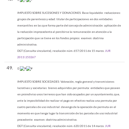
IMPUESTO SOBRE SUCESIONES Y DONACIONES:
Base liquidable: reducciones:
grupos de parentesco y edad: titular de participaciones en dos entidades
mercantiles en las que forma parte del consejo de administración: aplicación de
la reducción improcedente al percibirse la remuneración en atención a la
participación que se tiene en los fondos propios: examen: doctrina
administrativa.
DGT (Consulta vinculante), resolución núm. 657/2011 de 15 marzo.
JUR
2011\153267
49.
()
IMPUESTO SOBRE SOCIEDADES:
Valoración, regla general y transmisiones
lucrativas y societarias: bienes adquiridos por permuta: entidades que poseen
en proindiviso unos terrenos que han sido ocupados por un ayuntamiento, que,
ante la imposibilidad de realizar el pago en efectivo realiza una permuta por
cuatro parcelas de uso industrial: devengo de la operación de permuta en el
momento en que tenga lugar la transmisión de las parcelas de uso industrial
procedente: examen: doctrina administrativa.
DGT (Consulta vinculante), resolución núm. 620/2011 de 14 marzo.
JUR