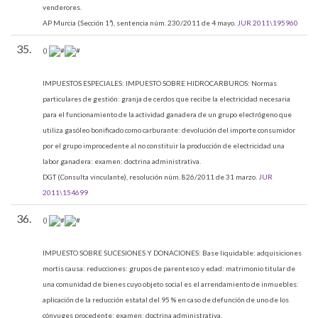
venderores.
AP Murcia (Sección 1ª), sentencia núm. 230/2011 de 4 mayo.
JUR 2011\195960
35.
()
IMPUESTOS ESPECIALES:
IMPUESTO SOBRE HIDROCARBUROS: Normas
particulares de gestión: granja de cerdos que recibe la electricidad necesaria
para el funcionamiento de la actividad ganadera de un grupo electrógeno que
utiliza gasóleo bonificado como carburante: devolución del importe consumidor
por el grupo improcedente al no constituir la producción de electricidad una
labor ganadera: examen: doctrina administrativa.
DGT (Consulta vinculante), resolución núm. 826/2011 de 31 marzo.
JUR
2011\154699
36.
()
IMPUESTO SOBRE SUCESIONES Y DONACIONES:
Base liquidable: adquisiciones
mortis causa: reducciones: grupos de parentesco y edad: matrimonio titular de
una comunidad de bienes cuyo objeto social es el arrendamiento de inmuebles:
aplicación de la reducción estatal del 95 % en caso de defunción de uno de los
cónyuges procedente: examen: doctrina administrativa.