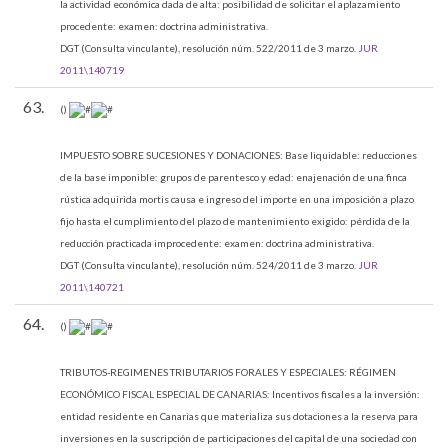
la actividad económica dada de alta: posibilidad de solicitar el aplazamiento
procedente: examen: doctrina administrativa.
DGT (Consulta vinculante), resolución núm. 522/2011 de 3 marzo.
JUR
2011\140719
63.
()
IMPUESTO SOBRE SUCESIONES Y DONACIONES:
Base liquidable: reducciones
de la base imponible: grupos de parentesco y edad: enajenación de una finca
rústica adquirida mortis causa e ingreso del importe en una imposición a plazo
fijo hasta el cumplimiento del plazo de mantenimiento exigido: pérdida de la
reducción practicada improcedente: examen: doctrina administrativa.
DGT (Consulta vinculante), resolución núm. 524/2011 de 3 marzo.
JUR
2011\140721
64.
()
TRIBUTOS-REGIMENES TRIBUTARIOS FORALES Y ESPECIALES:
RÉGIMEN
ECONÓMICO FISCAL ESPECIAL DE CANARIAS: Incentivos fiscales a la inversión:
entidad residente en Canarias que materializa sus dotaciones a la reserva para
inversiones en la suscripción de participaciones del capital de una sociedad con