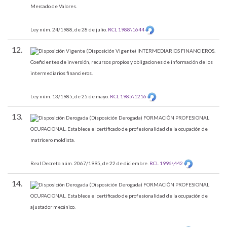
Mercado de Valores.
Ley núm. 24/1988, de 28 de julio.
RCL 1988\1644
12.
(Disposición Vigente)
INTERMEDIARIOS FINANCIEROS.
Coeficientes de inversión, recursos propios y obligaciones de información de los
intermediarios financieros.
Ley núm. 13/1985, de 25 de mayo.
RCL 1985\1216
13.
(Disposición Derogada)
FORMACIÓN PROFESIONAL
OCUPACIONAL.
Establece el certificado de profesionalidad de la ocupación de
matricero moldista.
Real Decreto núm. 2067/1995, de 22 de diciembre.
RCL 1996\442
14.
(Disposición Derogada)
FORMACIÓN PROFESIONAL
OCUPACIONAL.
Establece el certificado de profesionalidad de la ocupación de
ajustador mecánico.