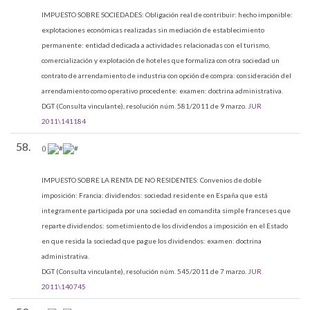
IMPUESTO SOBRE SOCIEDADES:
Obligación real de contribuir: hecho imponible:
explotaciones económicas realizadas sin mediación de establecimiento
permanente: entidad dedicada a actividades relacionadas con el turismo,
comercialización y explotación de hoteles que formaliza con otra sociedad un
contrato de arrendamiento de industria con opción de compra: consideración del
arrendamiento como operativo procedente: examen: doctrina administrativa.
DGT (Consulta vinculante), resolución núm. 581/2011 de 9 marzo.
JUR
2011\141184
58.
()
IMPUESTO SOBRE LA RENTA DE NO RESIDENTES:
Convenios de doble
imposición: Francia: dividendos: sociedad residente en España que está
integramente participada por una sociedad en comandita simple franceses que
reparte dividendos: sometimiento de los dividendos a imposición en el Estado
en que resida la sociedad que pague los dividendos: examen: doctrina
administrativa.
DGT (Consulta vinculante), resolución núm. 545/2011 de 7 marzo.
JUR
2011\140745