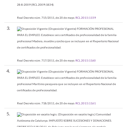
28-8-2009 (RCL 2009\1834).
Real Decreto núm. 715/2011, de 20 de mayo.
RCL 2011\1159
3.
(Disposición Vigente)
FORMACIÓN PROFESIONAL
PARA EL EMPLEO.
Establece seis certificados de profesionalidad de la familia
profesional Madera, mueble y corcho que se incluyen en el Repertorio Nacional
de certificados de profesionalidad.
Real Decreto núm. 717/2011, de 20 de mayo.
RCL 2011\1160
4.
(Disposición Vigente)
FORMACIÓN PROFESIONAL
PARA EL EMPLEO.
Establece seis certificados de profesionalidad de la familia
profesional Marítimo pesquera que se incluyen en el Repertorio Nacional de
certificados de profesionalidad.
Real Decreto núm. 718/2011, de 20 de mayo.
RCL 2011\1161
5.
(Disposición en vacatio legis.)
Comunidad
Autónoma de Catalunya. IMPUESTO SOBRE SUCESIONES Y DONACIONES.
ORDRE ECO/118/2011, de 9 de juny, per la qual s’aproven els models