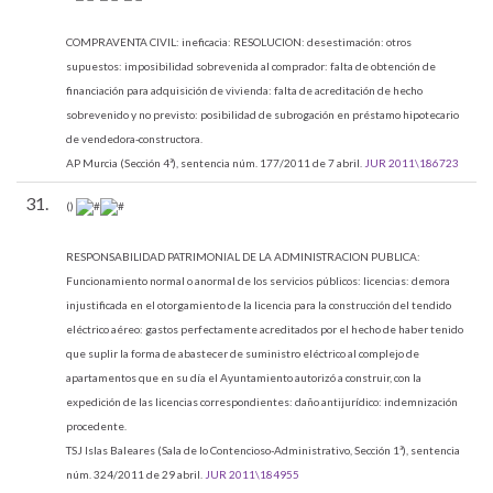
COMPRAVENTA CIVIL:
ineficacia: RESOLUCION: desestimación: otros
supuestos: imposibilidad sobrevenida al comprador: falta de obtención de
financiación para adquisición de vivienda: falta de acreditación de hecho
sobrevenido y no previsto: posibilidad de subrogación en préstamo hipotecario
de vendedora-constructora.
AP Murcia (Sección 4ª), sentencia núm. 177/2011 de 7 abril.
JUR 2011\186723
31.
()
RESPONSABILIDAD PATRIMONIAL DE LA ADMINISTRACION PUBLICA:
Funcionamiento normal o anormal de los servicios públicos: licencias: demora
injustificada en el otorgamiento de la licencia para la construcción del tendido
eléctrico aéreo: gastos perfectamente acreditados por el hecho de haber tenido
que suplir la forma de abastecer de suministro eléctrico al complejo de
apartamentos que en su día el Ayuntamiento autorizó a construir, con la
expedición de las licencias correspondientes: daño antijurídico: indemnización
procedente.
TSJ Islas Baleares (Sala de lo Contencioso-Administrativo, Sección 1ª), sentencia
núm. 324/2011 de 29 abril.
JUR 2011\184955