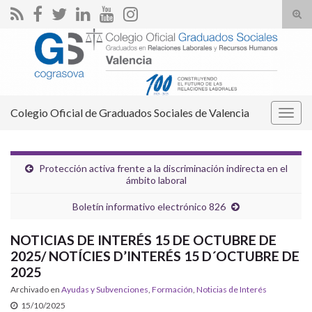
Alte
el
Search for:
form
de
bús
Colegio Oficial de Graduados Sociales de Valencia
Alter
la
nave
Protección activa frente a la discriminación indirecta en el
ámbito laboral
Boletín informativo electrónico 826
NOTICIAS DE INTERÉS 15 DE OCTUBRE DE
2025/ NOTÍCIES D’INTERÉS 15 D´OCTUBRE DE
2025
Archivado en
Ayudas y Subvenciones
,
Formación
,
Noticias de Interés
15/10/2025