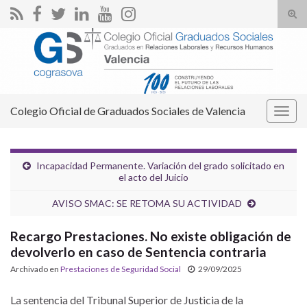
Alte
el
Search for:
form
de
bús
Colegio Oficial de Graduados Sociales de Valencia
Alter
la
nave
Incapacidad Permanente. Variación del grado solicitado en
el acto del Juicio
AVISO SMAC: SE RETOMA SU ACTIVIDAD
Recargo Prestaciones. No existe obligación de
devolverlo en caso de Sentencia contraria
Archivado en
Prestaciones de Seguridad Social
29/09/2025
La sentencia del Tribunal Superior de Justicia de la