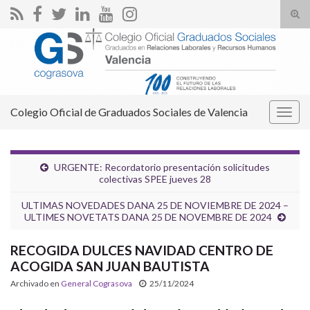
Alte
el
Search for:
form
de
bús
Colegio Oficial de Graduados Sociales de Valencia
Alter
la
nave
URGENTE: Recordatorio presentación solicitudes
colectivas SPEE jueves 28
ULTIMAS NOVEDADES DANA 25 DE NOVIEMBRE DE 2024 –
ULTIMES NOVETATS DANA 25 DE NOVEMBRE DE 2024
RECOGIDA DULCES NAVIDAD CENTRO DE
ACOGIDA SAN JUAN BAUTISTA
Archivado en
General Cograsova
25/11/2024