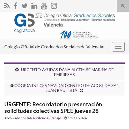
Alte
el
Search for:
form
de
bús
Colegio Oficial de Graduados Sociales de Valencia
Alter
la
nave
URGENTE: AYUDAS DANA ALCEM-SE MARINA DE
EMPRESAS
RECOGIDA DULCES NAVIDAD CENTRO DE ACOGIDA SAN
JUAN BAUTISTA
URGENTE: Recordatorio presentación
solicitudes colectivas SPEE jueves 28
Archivado en
DANA Valencia
,
Trabajo
25/11/2024