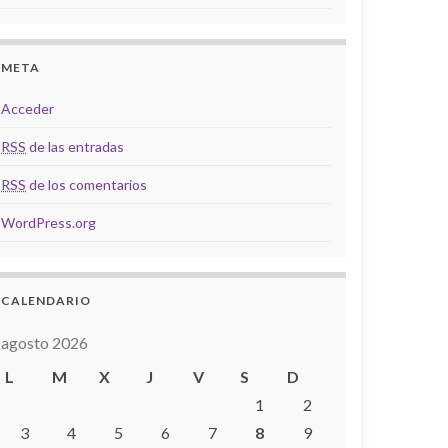
META
Acceder
RSS
de las entradas
RSS
de los comentarios
WordPress.org
CALENDARIO
agosto 2026
L
M
X
J
V
S
D
1
2
3
4
5
6
7
8
9