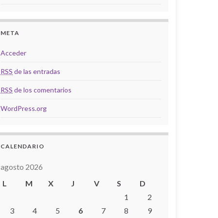
META
Acceder
RSS
de las entradas
RSS
de los comentarios
WordPress.org
CALENDARIO
agosto 2026
L
M
X
J
V
S
D
1
2
3
4
5
6
7
8
9