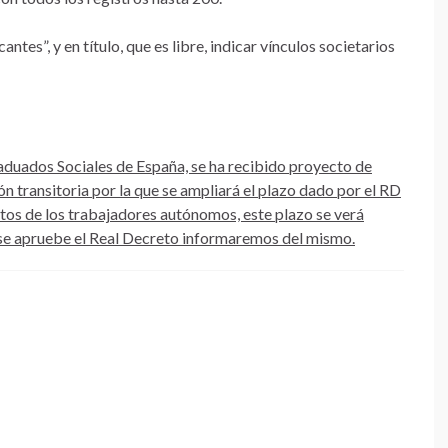
icantes”, y en título, que es libre, indicar vínculos societarios
duados Sociales de España, se ha recibido proyecto de
ión transitoria por la que se ampliará el plazo dado por el RD
tos de los trabajadores autónomos, este plazo se verá
 se apruebe el Real Decreto informaremos del mismo.