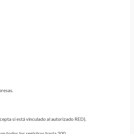
presas.
cepta si está vinculado al autorizado RED).
con todos los registros hasta 200.