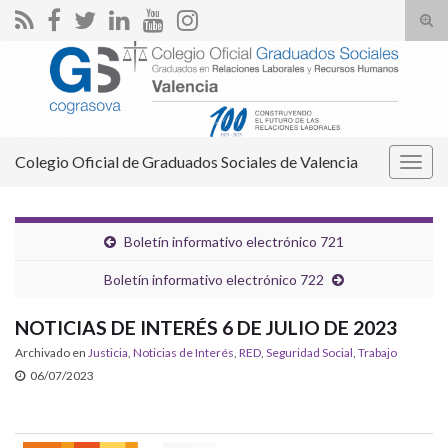
Alte
el
Search for:
form
de
bús
Colegio Oficial de Graduados Sociales de Valencia
Alter
la
nave
Boletín informativo electrónico 721
Boletín informativo electrónico 722
NOTICIAS DE INTERÉS 6 DE JULIO DE 2023
Archivado en
Justicia
,
Noticias de Interés
,
RED
,
Seguridad Social
,
Trabajo
06/07/2023