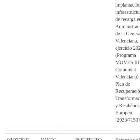
implantació
infraestructu
de recarga e
Administrac
de la General
Valenciana,
ejercicio 20
(Programa
MOVES III
Comunitat
Valenciana),
Plan de
Recuperació
Transformac
y Resiliénci
Europeu.
[2023/7150]
04/07/2023
DOGV
INSTITUTO
Extracto de 