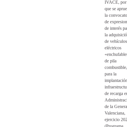
IVACE, por 
que se apru
la convocato
de expresio
de interés pa
la adquisici
de vehículos
eléctricos
«enchufable
de pila
combustible,
para la
implantació
infraestructu
de recarga e
Administrac
de la General
Valenciana,
ejercicio 20
(Programa