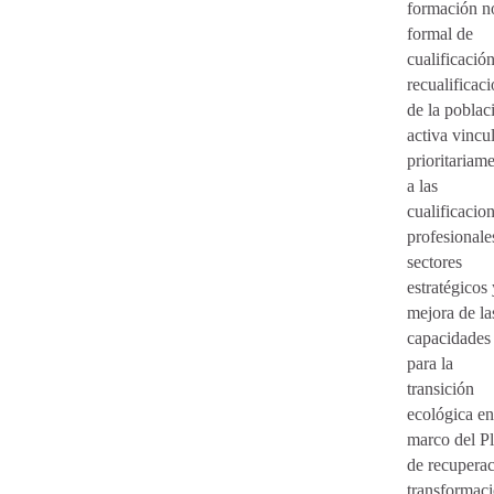
formación n
formal de
cualificació
recualificac
de la poblac
activa vincu
prioritariam
a las
cualificacio
profesionale
sectores
estratégicos 
mejora de la
capacidades
para la
transición
ecológica en
marco del P
de recuperac
transformac