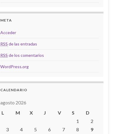
META
Acceder
RSS
de las entradas
RSS
de los comentarios
WordPress.org
CALENDARIO
agosto 2026
L
M
X
J
V
S
D
1
2
3
4
5
6
7
8
9