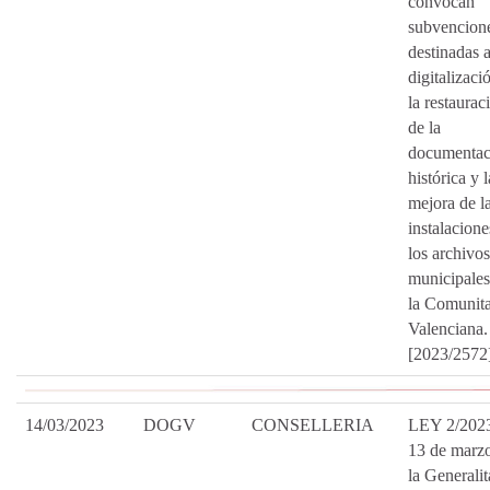
convocan
subvencion
destinadas a
digitalizaci
la restaurac
de la
documentac
histórica y l
mejora de l
instalacione
los archivos
municipales
la Comunita
Valenciana.
[2023/2572
14/03/2023
DOGV
CONSELLERIA
LEY 2/2023
13 de marzo
la Generalit