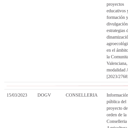
proyectos
educativos 
formación 
divulgación
estrategias 
dinamizaci
agroecológi
en el ámbit
la Comunita
Valenciana,
modalidad 
[2023/2768
15/03/2023
DOGV
CONSELLERIA
Informació
pública del
proyecto de
orden de la
Conselleria
Agricultura