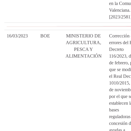
en la Comun
Valenciana.
[2023/2581
16/03/2023
BOE
MINISTERIO DE
Corrección
AGRICULTURA,
errores del 
PESCA Y
Decreto
ALIMENTACIÓN
116/2023, d
de febrero, 
que se modi
el Real Dec
1010/2015,
de noviemb
por el que s
establecen l
bases
reguladoras
concesión 
ayudas a