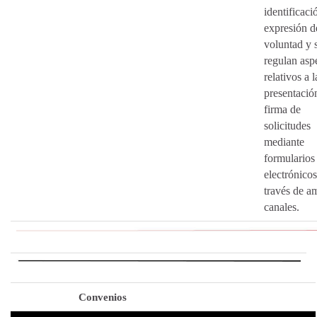
identificaci
expresión d
voluntad y 
regulan asp
relativos a l
presentació
firma de
solicitudes
mediante
formularios
electrónicos
través de a
canales.
Convenios