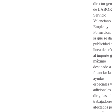
director gen
de LABO
Servicio
Valenciano
Empleo y
Formación,
la que se da
publicidad a
línea de cré
al importe g
máximo
destinado a
financiar la
ayudas
especiales y
adicionales
dirigidas a 
trabajadore
afectados po