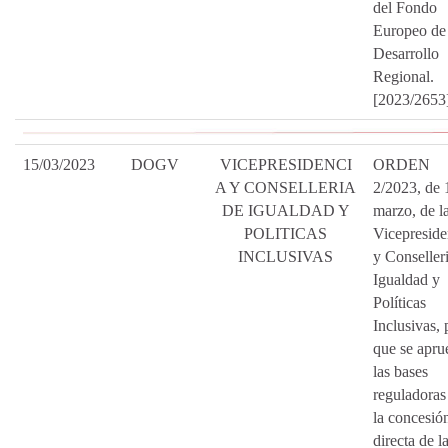
del Fondo
Europeo de
Desarrollo
Regional.
[2023/2653
15/03/2023
DOGV
VICEPRESIDENCI
ORDEN
A Y CONSELLERIA
2/2023, de 
DE IGUALDAD Y
marzo, de l
POLITICAS
Vicepreside
INCLUSIVAS
y Conseller
Igualdad y
Políticas
Inclusivas, 
que se apru
las bases
reguladoras
la concesió
directa de l