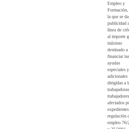
Empleo y
Formación,
la que se da
publicidad a
línea de cré
al importe g
máximo
destinado a
financiar la
ayudas
especiales y
adicionales
dirigidas a l
trabajadora
trabajadore
afectados po
expedientes
regulación 
empleo 76/