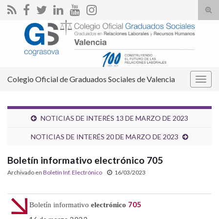
Alte
el
Search for:
form
de
bús
Colegio Oficial de Graduados Sociales de Valencia
Alter
la
nave
NOTICIAS DE INTERÉS 13 DE MARZO DE 2023
NOTICIAS DE INTERÉS 20 DE MARZO DE 2023
Boletín informativo electrónico 705
Archivado en
Boletín Inf. Electrónico
16/03/2023
705
Boletín informativo
electrónico