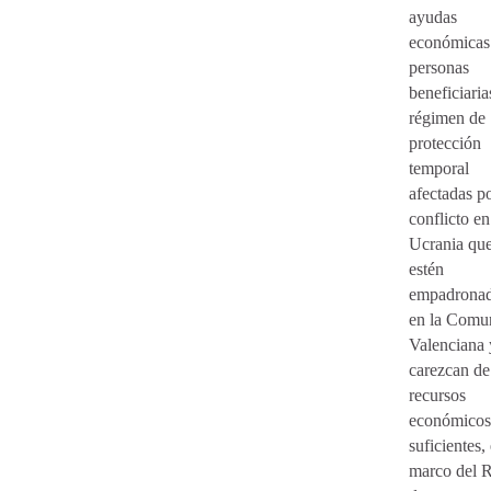
ayudas
económicas
personas
beneficiaria
régimen de
protección
temporal
afectadas po
conflicto en
Ucrania qu
estén
empadrona
en la Comun
Valenciana 
carezcan de
recursos
económicos
suficientes,
marco del R