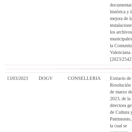
documentac
histórica y l
mejora de l
instalacione
los archivos
municipales
la Comunita
Valenciana.
[2023/2542
13/03/2023
DOGV
CONSELLERIA
Extracto de 
Resolución 
de marzo d
2023, de la
directora ge
de Cultura 
Patrimonio,
la cual se