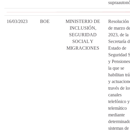
supraauton
16/03/2023
BOE
MINISTERIO DE
Resolución 
INCLUSIÓN,
de marzo d
SEGURIDAD
2023, de la
SOCIAL Y
Secretaría d
MIGRACIONES
Estado de
Seguridad S
y Pensiones
la que se
habilitan tr
y actuacion
través de lo
canales
telefónico y
telemático
mediante
determinad
sistemas de