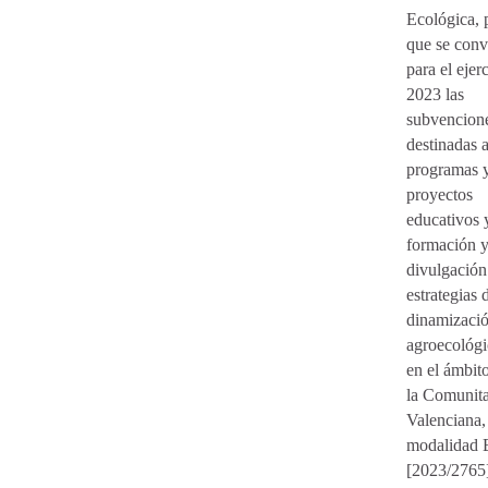
Ecológica, 
que se con
para el ejer
2023 las
subvencion
destinadas 
programas 
proyectos
educativos 
formación 
divulgación
estrategias 
dinamizaci
agroecológi
en el ámbit
la Comunita
Valenciana,
modalidad 
[2023/2765