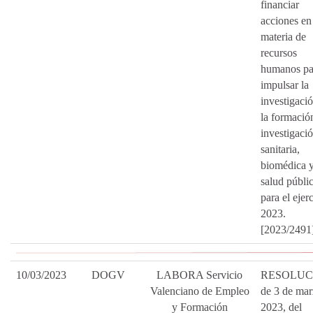
financiar
acciones en
materia de
recursos
humanos pa
impulsar la
investigaci
la formació
investigaci
sanitaria,
biomédica 
salud públi
para el ejer
2023.
[2023/2491
10/03/2023
DOGV
LABORA Servicio
RESOLUC
Valenciano de Empleo
de 3 de mar
y Formación
2023, del