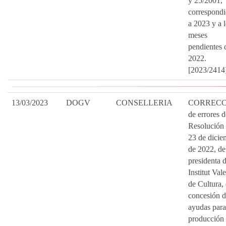
y 25/2001,
correspondi
a 2023 y a 
meses
pendientes 
2022.
[2023/2414
13/03/2023
DOGV
CONSELLERIA
CORRECC
de errores d
Resolución
23 de dicie
de 2022, de
presidenta d
Institut Val
de Cultura,
concesión 
ayudas para
producción