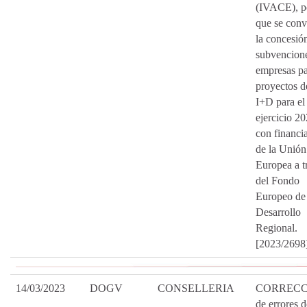
(IVACE), po
que se con
la concesió
subvencion
empresas p
proyectos d
I+D para el
ejercicio 20
con financi
de la Unión
Europea a t
del Fondo
Europeo de
Desarrollo
Regional.
[2023/2698
14/03/2023
DOGV
CONSELLERIA
CORRECC
de errores d