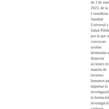
de 2 de mar
2023, de la
Conselleria
Sanidad
Universal y
Salud Públi
por la que s
convocan
ayudas
destinadas 
financiar
acciones en
materia de
recursos
humanos pa
impulsar la
investigaci
la formació
investigaci
sanitaria,