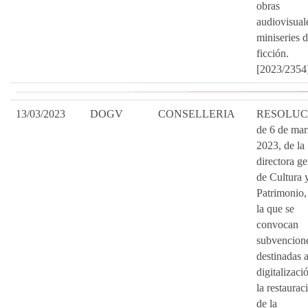
obras
audiovisual
miniseries 
ficción.
[2023/2354
13/03/2023
DOGV
CONSELLERIA
RESOLUC
de 6 de mar
2023, de la
directora ge
de Cultura 
Patrimonio,
la que se
convocan
subvencion
destinadas a
digitalizaci
la restaurac
de la