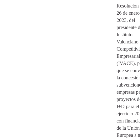
Resolución
26 de enero
2023, del
presidente d
Instituto
Valenciano
Competitiv
Empresarial
(IVACE), po
que se con
la concesió
subvencion
empresas p
proyectos d
I+D para el
ejercicio 20
con financi
de la Unión
Europea a t