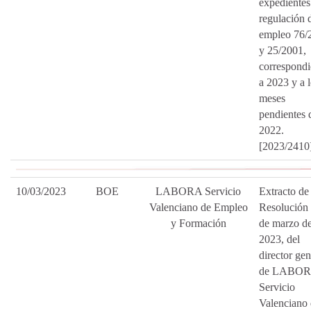
expedientes
regulación 
empleo 76/
y 25/2001,
correspondi
a 2023 y a 
meses
pendientes 
2022.
[2023/2410
10/03/2023
BOE
LABORA Servicio
Extracto de 
Valenciano de Empleo
Resolución 
y Formación
de marzo d
2023, del
director gen
de LABO
Servicio
Valenciano