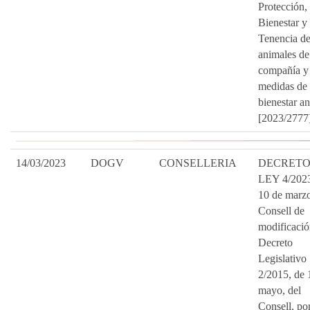
Protección,
Bienestar y
Tenencia d
animales de
compañía y 
medidas de
bienestar an
[2023/2777
14/03/2023
DOGV
CONSELLERIA
DECRET
LEY 4/2023
10 de marzo
Consell de
modificació
Decreto
Legislativo
2/2015, de 
mayo, del
Consell, por