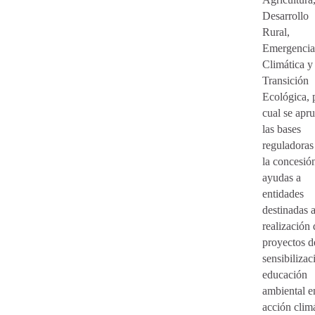
Desarrollo
Rural,
Emergencia
Climática y
Transición
Ecológica, 
cual se apr
las bases
reguladoras
la concesió
ayudas a
entidades
destinadas a
realización 
proyectos d
sensibilizac
educación
ambiental e
acción climá