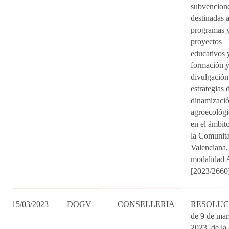
subvencion
destinadas 
programas 
proyectos
educativos 
formación 
divulgación
estrategias 
dinamizaci
agroecológi
en el ámbit
la Comunita
Valenciana,
modalidad 
[2023/2660
15/03/2023
DOGV
CONSELLERIA
RESOLUC
de 9 de mar
2023, de la