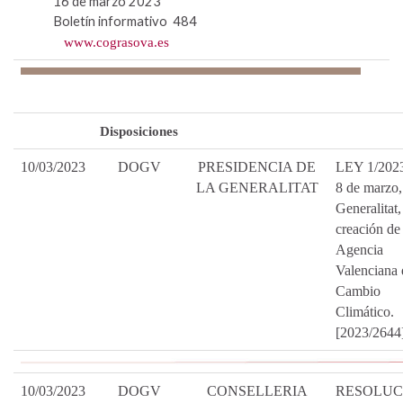
16 de marzo 2023
Boletín informativo 484
www.cograsova.es
Disposiciones
10/03/2023
DOGV
PRESIDENCIA DE
LEY 1/2023
LA GENERALITAT
8 de marzo,
Generalitat,
creación de 
Agencia
Valenciana 
Cambio
Climático.
[2023/2644
10/03/2023
DOGV
CONSELLERIA
RESOLUC