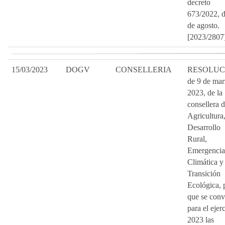
decreto
673/2022, d
de agosto.
[2023/2807
15/03/2023
DOGV
CONSELLERIA
RESOLUC
de 9 de mar
2023, de la
consellera 
Agricultura
Desarrollo
Rural,
Emergencia
Climática y
Transición
Ecológica, 
que se con
para el ejer
2023 las