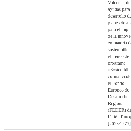
Valencia, de
ayudas para 
desarrollo d
planes de a
para el impu
de la innova
en materia d
sostenibilida
el marco del
programa
«Sostenibili
cofinanciad
el Fondo
Europeo de
Desarrollo
Regional
(FEDER) de
Unión Euro
[2023/1275]