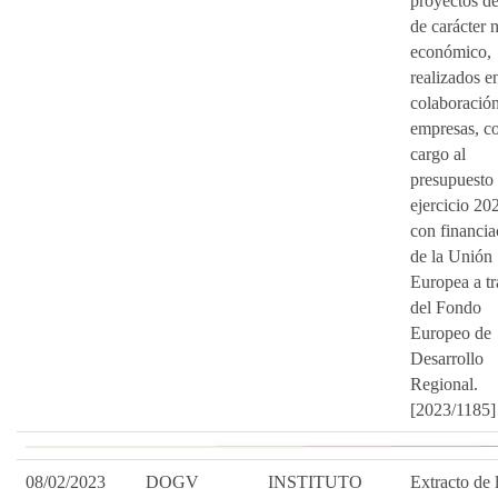
proyectos d
de carácter 
económico,
realizados e
colaboració
empresas, c
cargo al
presupuesto 
ejercicio 20
con financia
de la Unión
Europea a tr
del Fondo
Europeo de
Desarrollo
Regional.
[2023/1185]
08/02/2023
DOGV
INSTITUTO
Extracto de 