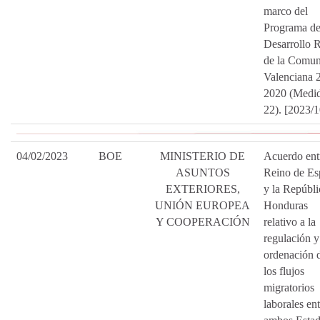
marco del
Programa d
Desarrollo R
de la Comu
Valenciana 
2020 (Medi
22). [2023/
04/02/2023
BOE
MINISTERIO DE
Acuerdo entr
ASUNTOS
Reino de Es
EXTERIORES,
y la Repúbli
UNIÓN EUROPEA
Honduras
Y COOPERACIÓN
relativo a la
regulación y
ordenación 
los flujos
migratorios
laborales ent