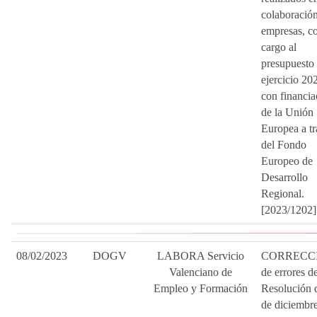
colaboració
empresas, c
cargo al
presupuesto 
ejercicio 20
con financia
de la Unión
Europea a tr
del Fondo
Europeo de
Desarrollo
Regional.
[2023/1202]
08/02/2023
DOGV
LABORA Servicio
CORRECC
Valenciano de
de errores de
Empleo y Formación
Resolución 
de diciembr