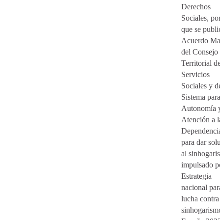
Derechos
Sociales, por
que se publi
Acuerdo Ma
del Consejo
Territorial d
Servicios
Sociales y d
Sistema para
Autonomía 
Atención a l
Dependenci
para dar sol
al sinhogar
impulsado po
Estrategia
nacional par
lucha contra
sinhogarism