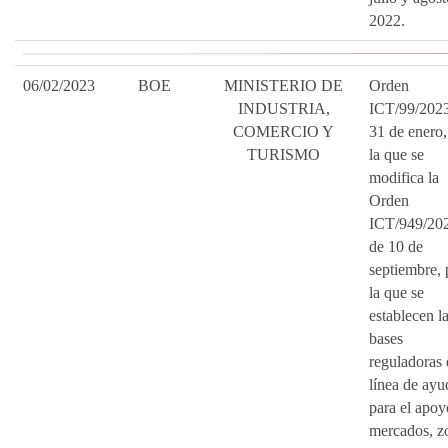
2022.
06/02/2023
BOE
MINISTERIO DE
Orden
INDUSTRIA,
ICT/99/2023
COMERCIO Y
31 de enero,
TURISMO
la que se
modifica la
Orden
ICT/949/20
de 10 de
septiembre, 
la que se
establecen l
bases
reguladoras 
línea de ayu
para el apoy
mercados, z