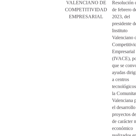
VALENCIANO DE
Resolución 
COMPETITIVIDAD
de febrero d
EMPRESARIAL
2023, del
presidente d
Instituto
Valenciano 
Competitivi
Empresarial
(IVACE), po
que se conv
ayudas dirig
a centros
tecnológicos
la Comunita
Valenciana 
el desarrollo
proyectos d
de carácter 
económico
realizados e