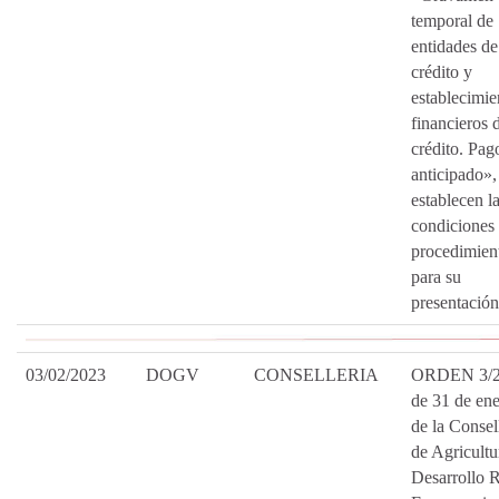
temporal de
entidades de
crédito y
establecimie
financieros 
crédito. Pag
anticipado»,
establecen l
condiciones 
procedimien
para su
presentación
03/02/2023
DOGV
CONSELLERIA
ORDEN 3/2
de 31 de ene
de la Consel
de Agricultu
Desarrollo R