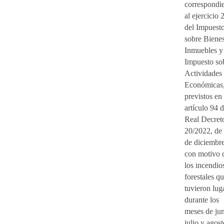
correspondi
al ejercicio
del Impuest
sobre Biene
Inmuebles y
Impuesto so
Actividades
Económicas
previstos en 
artículo 94 d
Real Decret
20/2022, de
de diciembre
con motivo 
los incendio
forestales q
tuvieron lug
durante los
meses de jun
julio y agos