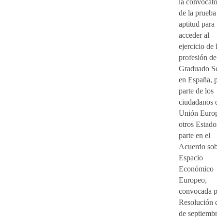
la convocato
de la prueba
aptitud para
acceder al
ejercicio de 
profesión de
Graduado So
en España, 
parte de los
ciudadanos d
Unión Euro
otros Estado
parte en el
Acuerdo sob
Espacio
Económico
Europeo,
convocada p
Resolución 
de septiemb