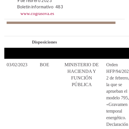
9 de febrero 2023
Boletín informativo 483
www.cograsova.es
Disposiciones
03/02/2023
BOE
MINISTERIO DE
Orden
HACIENDA Y
HFP/94/202
FUNCIÓN
2 de febrero
PÚBLICA
la que se
aprueban el
modelo 795,
«Gravamen
temporal
energético.
Declaración