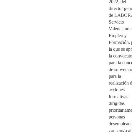
2022, del
director gen
de LABOR
Servicio
Valenciano 
Empleo y
Formación, 
la que se ap
la convocato
para la conc
de subvenci
para la
realización 
acciones
formativas
dirigidas
prioritariam
personas
desempleada
con cargo al