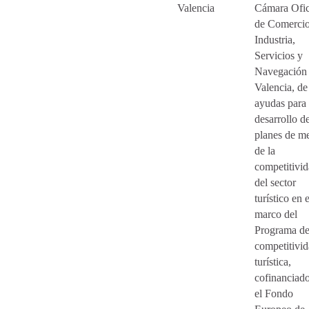
Valencia
Cámara Ofic
de Comercio
Industria,
Servicios y
Navegación
Valencia, de
ayudas para 
desarrollo d
planes de m
de la
competitivi
del sector
turístico en e
marco del
Programa d
competitivi
turística,
cofinanciad
el Fondo