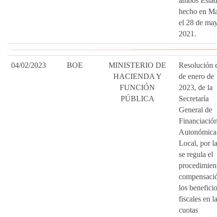
ambos Estad
hecho en Ma
el 28 de ma
2021.
04/02/2023
BOE
MINISTERIO DE
Resolución 
HACIENDA Y
de enero de
FUNCIÓN
2023, de la
PÚBLICA
Secretaría
General de
Financiació
Autonómica
Local, por l
se regula el
procedimien
compensaci
los benefici
fiscales en l
cuotas