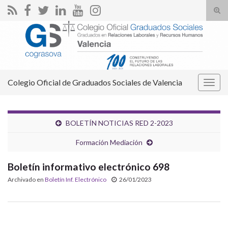
Alte
el
Search for:
form
de
bús
Colegio Oficial de Graduados Sociales de Valencia
Alter
la
nave
BOLETÍN NOTICIAS RED 2-2023
Formación Mediación
Boletín informativo electrónico 698
Archivado en
Boletín Inf. Electrónico
26/01/2023