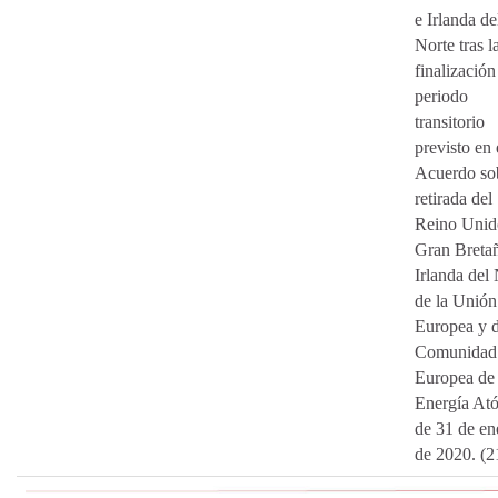
e Irlanda de
Norte tras l
finalización
periodo
transitorio
previsto en 
Acuerdo sob
retirada del
Reino Unid
Gran Breta
Irlanda del
de la Unión
Europea y d
Comunidad
Europea de 
Energía At
de 31 de en
de 2020. (2