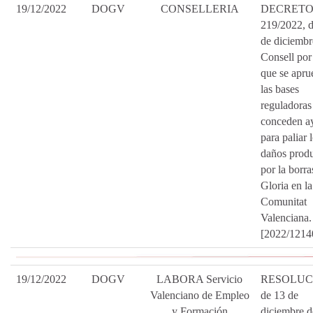
19/12/2022
DOGV
CONSELLERIA
DECRET
219/2022, 
de diciembr
Consell por
que se apru
las bases
reguladoras
conceden a
para paliar 
daños prod
por la borra
Gloria en la
Comunitat
Valenciana.
[2022/1214
19/12/2022
DOGV
LABORA Servicio
RESOLUC
Valenciano de Empleo
de 13 de
y Formación
diciembre d