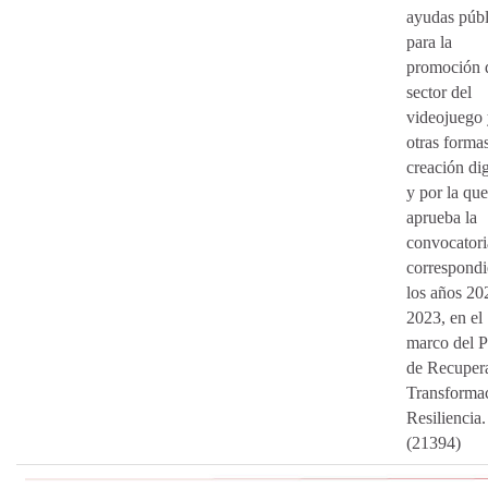
ayudas públ
para la
promoción 
sector del
videojuego 
otras forma
creación dig
y por la que
aprueba la
convocatori
correspondi
los años 20
2023, en el
marco del P
de Recuper
Transforma
Resiliencia.
(21394)