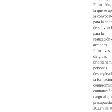
Formación,
la que se a
la convocat
para la con
de subvenc
para la
realización 
acciones
formativas
dirigidas
prioritariam
personas
desemplead
la formació
compromiso
contratació
cargo al eje
presupuesta
2022 y se a