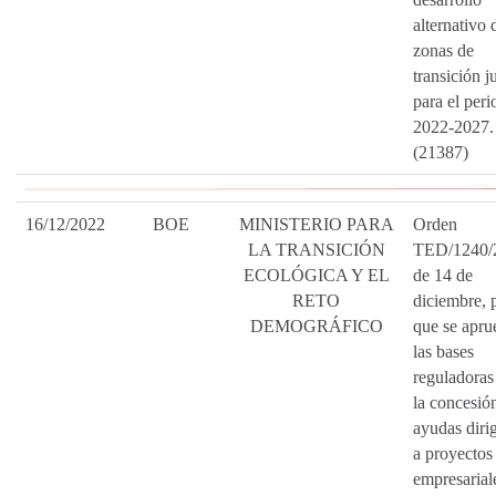
alternativo 
zonas de
transición ju
para el per
2022-2027.
(21387)
16/12/2022
BOE
MINISTERIO PARA
Orden
LA TRANSICIÓN
TED/1240/
ECOLÓGICA Y EL
de 14 de
RETO
diciembre, p
DEMOGRÁFICO
que se apru
las bases
reguladoras
la concesió
ayudas diri
a proyectos
empresarial