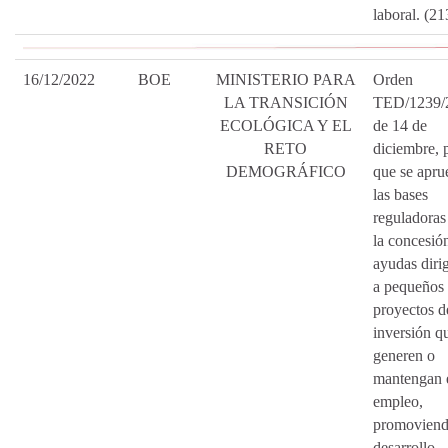
laboral. (2
16/12/2022
BOE
MINISTERIO PARA
Orden
LA TRANSICIÓN
TED/1239/
ECOLÓGICA Y EL
de 14 de
RETO
diciembre, p
DEMOGRÁFICO
que se apru
las bases
reguladoras
la concesió
ayudas diri
a pequeños
proyectos d
inversión q
generen o
mantengan 
empleo,
promoviend
desarrollo