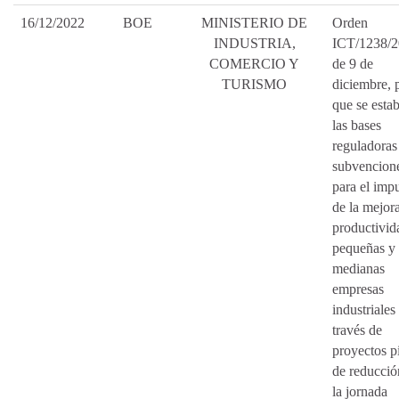
16/12/2022
BOE
MINISTERIO DE
Orden
INDUSTRIA,
ICT/1238/2
COMERCIO Y
de 9 de
TURISMO
diciembre, p
que se esta
las bases
reguladoras
subvencion
para el imp
de la mejora
productivid
pequeñas y
medianas
empresas
industriales
través de
proyectos p
de reducció
la jornada