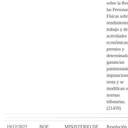
sobre la Re
las Persona
Físicas sobr
rendimiento
trabajo y de
actividades
económicas
premios y
determinad
ganancias
patrimonial
imputacione
renta y se
modifican o
normas
tributarias.
(21459)
19/12/2022
BOE
MINISTERIO DE
Resolución 