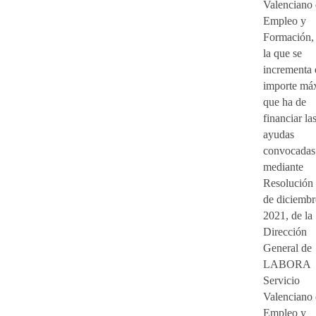
Valenciano
Empleo y
Formación,
la que se
incrementa 
importe má
que ha de
financiar la
ayudas
convocadas
mediante
Resolución
de diciembr
2021, de la
Dirección
General de
LABORA
Servicio
Valenciano
Empleo y