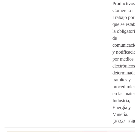
Productivos
Comercio i
Trabajo por
que se esta
la obligator
de
comunicaci
y notificaci
por medios
electrónico
determinad
trámites y
procedimie
en las mater
Industria,
Energía y
Minería.
[2022/1168