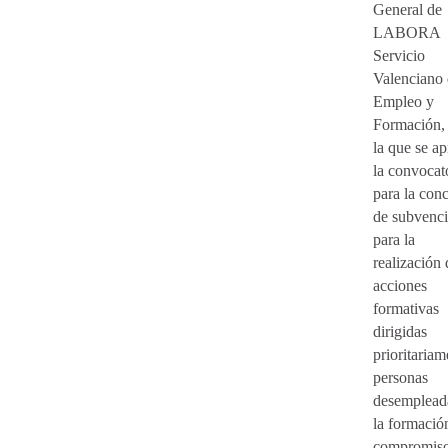
General de
LABORA
Servicio
Valenciano
Empleo y
Formación,
la que se a
la convocat
para la con
de subvenc
para la
realización 
acciones
formativas
dirigidas
prioritariam
personas
desemplead
la formació
compromiso