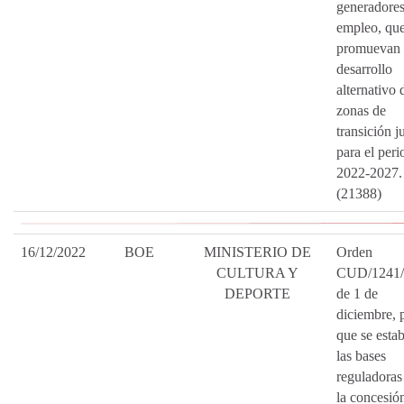
generadores
empleo, qu
promuevan 
desarrollo
alternativo 
zonas de
transición ju
para el per
2022-2027.
(21388)
16/12/2022
BOE
MINISTERIO DE
Orden
CULTURA Y
CUD/1241/
DEPORTE
de 1 de
diciembre, p
que se esta
las bases
reguladoras
la concesió