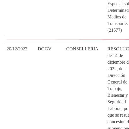
Especial so
Determinad
Medios de
Transporte.
(21577)
20/12/2022
DOGV
CONSELLERIA
RESOLUC
de 14 de
diciembre d
2022, de la
Dirección
General de
Trabajo,
Bienestar y
Seguridad
Laboral, por
que se resue
concesión d
subvencion