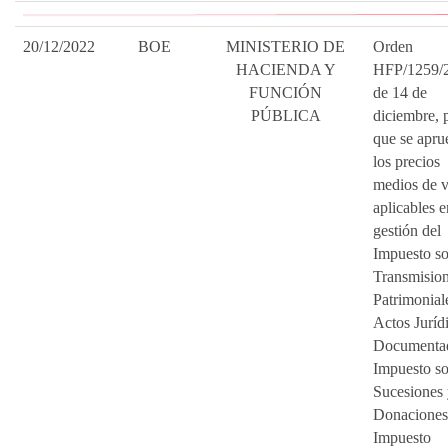
20/12/2022
BOE
MINISTERIO DE
Orden
HACIENDA Y
HFP/1259/
FUNCIÓN
de 14 de
PÚBLICA
diciembre, p
que se apru
los precios
medios de v
aplicables e
gestión del
Impuesto s
Transmisio
Patrimonial
Actos Juríd
Documenta
Impuesto s
Sucesiones
Donaciones
Impuesto