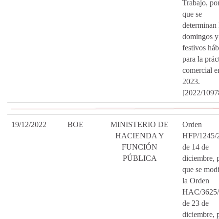
Trabajo, por
que se
determinan 
domingos y
festivos háb
para la prác
comercial e
2023.
[2022/1097
19/12/2022
BOE
MINISTERIO DE
Orden
HACIENDA Y
HFP/1245/
FUNCIÓN
de 14 de
PÚBLICA
diciembre, p
que se modi
la Orden
HAC/3625/
de 23 de
diciembre, p