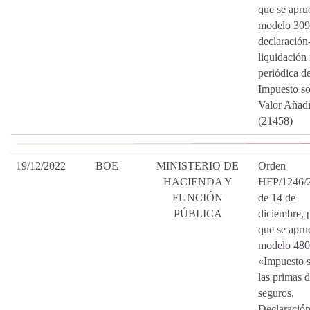
que se apru
modelo 309
declaración
liquidación
periódica de
Impuesto so
Valor Añad
(21458)
19/12/2022
BOE
MINISTERIO DE
Orden
HACIENDA Y
HFP/1246/
FUNCIÓN
de 14 de
PÚBLICA
diciembre, p
que se apru
modelo 480
«Impuesto 
las primas 
seguros.
Declaració