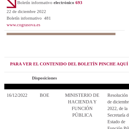
Boletín informativo
electrónico
693
22 de diciembre 2022
Boletín informativo 481
www.cograsova.es
PARA VER EL CONTENIDO DEL BOLETÍN PINCHE AQU
Disposiciones
16/12/2022
BOE
MINISTERIO DE
Resolución 
HACIENDA Y
de diciembr
FUNCIÓN
2022, de la
PÚBLICA
Secretaría d
Estado de
Función Púb