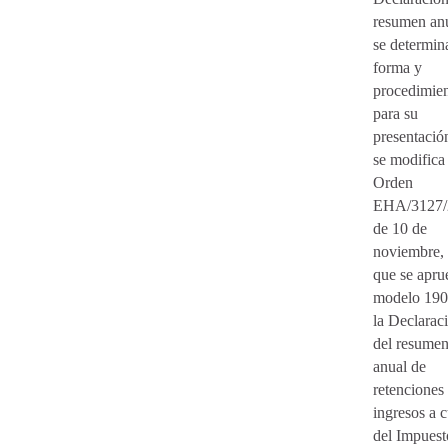
resumen an
se determin
forma y
procedimie
para su
presentació
se modifica 
Orden
EHA/3127/
de 10 de
noviembre, 
que se apru
modelo 190
la Declarac
del resume
anual de
retenciones
ingresos a 
del Impuest