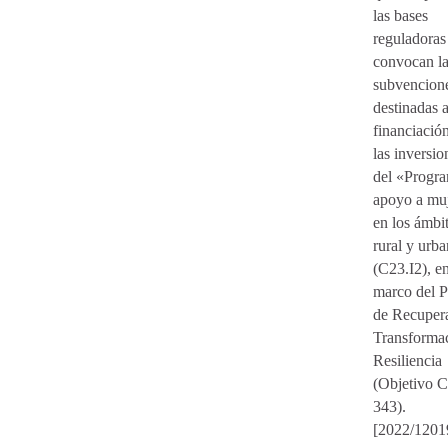
las bases
reguladoras
convocan l
subvencion
destinadas a
financiació
las inversio
del «Progr
apoyo a mu
en los ámbi
rural y urb
(C23.I2), en
marco del P
de Recuper
Transforma
Resiliencia
(Objetivo 
343).
[2022/1201