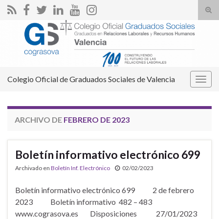
Alte
el
Search for:
form
de
bús
Colegio Oficial de Graduados Sociales de Valencia
Alter
la
nave
ARCHIVO DE
FEBRERO DE 2023
Boletín informativo electrónico 699
Archivado en
Boletín Inf. Electrónico
02/02/2023
Boletín informativo electrónico 699 2 de febrero
2023 Boletín informativo 482 – 483
www.cograsova.es Disposiciones 27/01/2023