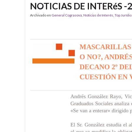
NOTICIAS DE INTERéS -2
Archivado en
General Cograsova
,
Noticias de Interés
,
Top Jurídic
MASCARILLAS 
O NO?, ANDRÉ
DECANO 2º DE
CUESTIÓN EN 
Andrés González Rayo, Vic
Graduados Sociales analiza 
«Se van a enterar» dirigido 
El Sr. González estudia el 
el que se modifica la obliga