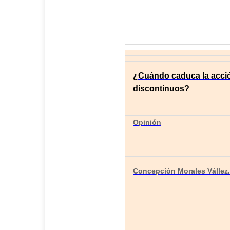
¿Cuándo caduca la acción
discontinuos?
Opinión
Concepción Morales Vállez. 