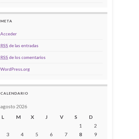
META
Acceder
RSS
de las entradas
RSS
de los comentarios
WordPress.org
CALENDARIO
agosto 2026
L
M
X
J
V
S
D
1
2
3
4
5
6
7
8
9