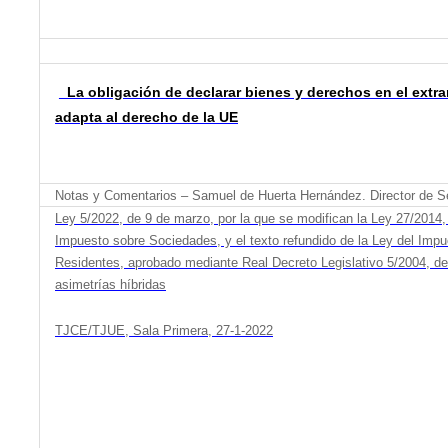
La obligación de declarar bienes y derechos en el extra
adapta al derecho de la UE
Notas y Comentarios – Samuel de Huerta Hernández. Director de S
Ley 5/2022, de 9 de marzo, por la que se modifican la Ley 27/2014,
Impuesto sobre Sociedades, y el texto refundido de la Ley del Impu
Residentes, aprobado mediante Real Decreto Legislativo 5/2004, de
asimetrías híbridas
TJCE/TJUE, Sala Primera, 27-1-2022