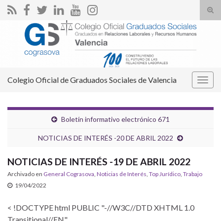
Alte
el
Search for:
form
de
bús
Colegio Oficial de Graduados Sociales de Valencia
Alter
la
nave
Boletín informativo electrónico 671
NOTICIAS DE INTERÉS -20 DE ABRIL 2022
NOTICIAS DE INTERÉS -19 DE ABRIL 2022
Archivado en
General Cograsova
,
Noticias de Interés
,
Top Jurídico
,
Trabajo
19/04/2022
< !DOCTYPE html PUBLIC "-//W3C//DTD XHTML 1.0
Transitional//EN"