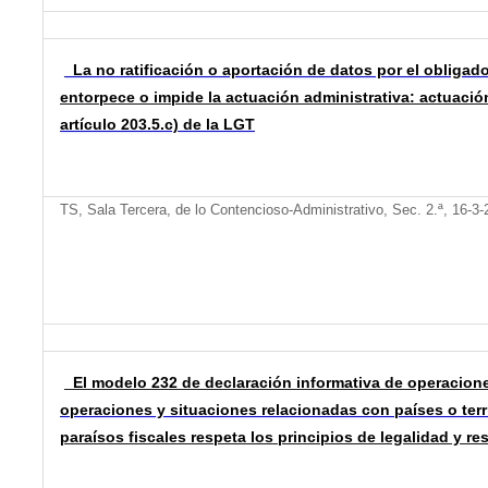
La no ratificación o aportación de datos por el obligado 
entorpece o impide la actuación administrativa: actuación
artículo 203.5.c) de la LGT
TS, Sala Tercera, de lo Contencioso-Administrativo, Sec. 2.ª, 16-3
El modelo 232 de declaración informativa de operacion
operaciones y situaciones relacionadas con países o terr
paraísos fiscales respeta los principios de legalidad y re