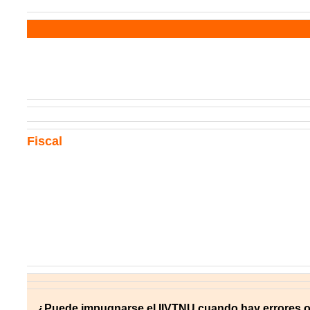
Fiscal
¿Puede impugnarse el IIVTNU cuando hay errores o 