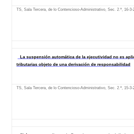
TS, Sala Tercera, de lo Contencioso-Administrativo, Sec. 2.ª, 16-3
La suspensión automática de la ejecutividad no es apli
tributarias objeto de una derivación de responsabilidad
TS, Sala Tercera, de lo Contencioso-Administrativo, Sec. 2.ª, 15-3