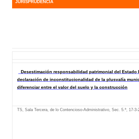
JURISPRUDENCIA
Desestimación responsabilidad patrimonial del Estado 
declaración de inconstitucionalidad de la plusvalía munic
diferenciar entre el valor del suelo y la construcción
TS, Sala Tercera, de lo Contencioso-Administrativo, Sec. 5.ª, 17-3