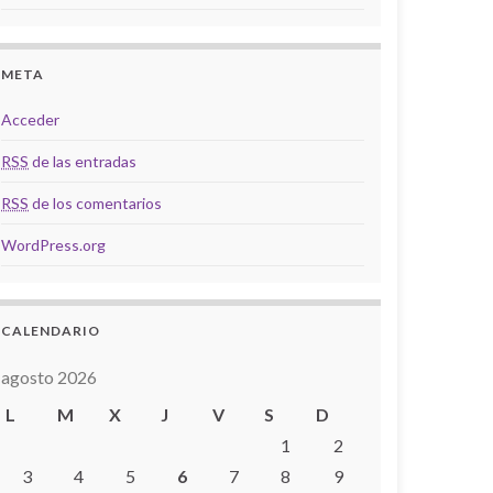
META
Acceder
RSS
de las entradas
RSS
de los comentarios
WordPress.org
CALENDARIO
agosto 2026
L
M
X
J
V
S
D
1
2
3
4
5
6
7
8
9