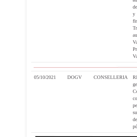
de
y
fi
Tr
a
Va
P
Va
05/10/2021
DOGV
CONSELLERIA
R
g
Co
c
pe
su
de
pú