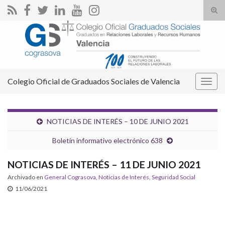
Alte
el
Search for:
form
de
bús
Colegio Oficial de Graduados Sociales de Valencia
Alter
la
nave
NOTICIAS DE INTERÉS – 10 DE JUNIO 2021
Boletín informativo electrónico 638
NOTICIAS DE INTERÉS – 11 DE JUNIO 2021
Archivado en
General Cograsova
,
Noticias de Interés
,
Seguridad Social
11/06/2021