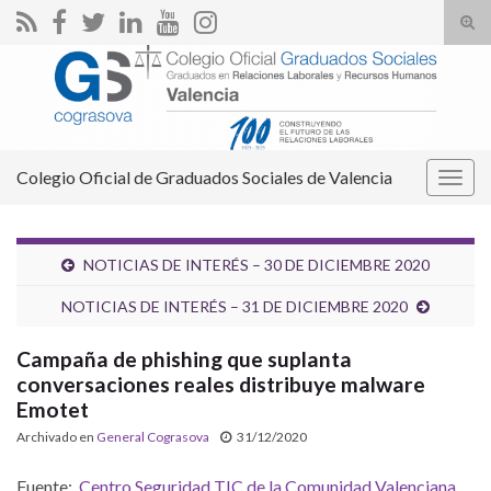
Alte
el
Search for:
form
de
bús
Colegio Oficial de Graduados Sociales de Valencia
Alter
la
nave
NOTICIAS DE INTERÉS – 30 DE DICIEMBRE 2020
NOTICIAS DE INTERÉS – 31 DE DICIEMBRE 2020
Campaña de phishing que suplanta
conversaciones reales distribuye malware
Emotet
Archivado en
General Cograsova
31/12/2020
Fuente:
Centro Seguridad TIC de la Comunidad Valenciana