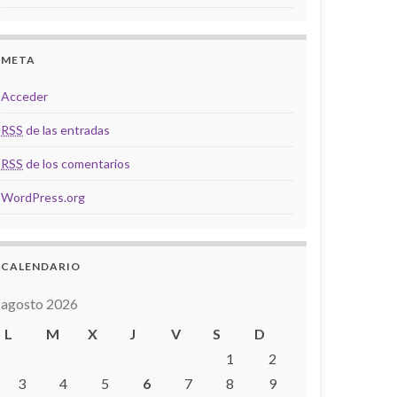
META
Acceder
RSS
de las entradas
RSS
de los comentarios
WordPress.org
CALENDARIO
agosto 2026
L
M
X
J
V
S
D
1
2
3
4
5
6
7
8
9