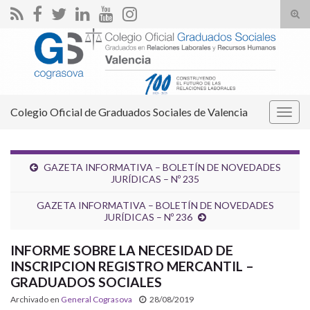
Alte
el
Search for:
form
de
bús
Colegio Oficial de Graduados Sociales de Valencia
Alter
la
nave
GAZETA INFORMATIVA – BOLETÍN DE NOVEDADES
JURÍDICAS – Nº 235
GAZETA INFORMATIVA – BOLETÍN DE NOVEDADES
JURÍDICAS – Nº 236
INFORME SOBRE LA NECESIDAD DE
INSCRIPCION REGISTRO MERCANTIL –
GRADUADOS SOCIALES
Archivado en
General Cograsova
28/08/2019