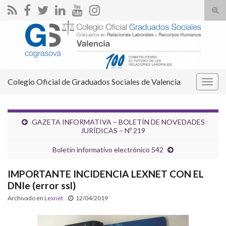
Alte
el
Search for:
form
de
bús
Colegio Oficial de Graduados Sociales de Valencia
Alter
la
nave
GAZETA INFORMATIVA – BOLETÍN DE NOVEDADES
JURÍDICAS – Nº 219
Boletín informativo electrónico 542
IMPORTANTE INCIDENCIA LEXNET CON EL
DNIe (error ssl)
Archivado en
Lexnet
12/04/2019