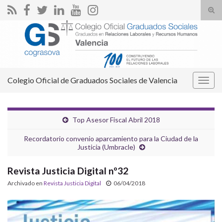
Alte
el
Search for:
form
de
bús
Colegio Oficial de Graduados Sociales de Valencia
Alter
la
nave
Top Asesor Fiscal Abril 2018
Recordatorio convenio aparcamiento para la Ciudad de la
Justicia (Umbracle)
Revista Justicia Digital nº32
Archivado en
Revista Justicia Digital
06/04/2018