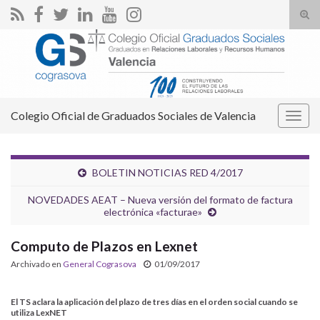
Alte
el
Search for:
form
de
bús
Colegio Oficial de Graduados Sociales de Valencia
Alter
la
nave
BOLETIN NOTICIAS RED 4/2017
NOVEDADES AEAT – Nueva versión del formato de factura
electrónica «facturae»
Computo de Plazos en Lexnet
Archivado en
General Cograsova
01/09/2017
El TS aclara la aplicación del plazo de tres días en el orden social cuando se
utiliza LexNET