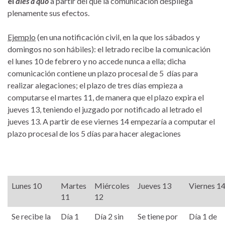
el
dies a quo
a partir del que la comunicación despliega
plenamente sus efectos.
Ejemplo
(en una notificación civil, en la que los sábados y
domingos no son hábiles): el letrado recibe la comunicación
el lunes 10 de febrero y no accede nunca a ella; dicha
comunicación contiene un plazo procesal de 5 días para
realizar alegaciones; el plazo de tres días empieza a
computarse el martes 11, de manera que el plazo expira el
jueves 13, teniendo el juzgado por notificado al letrado el
jueves 13. A partir de ese viernes 14 empezaría a computar el
plazo procesal de los 5 días para hacer alegaciones
Lunes 10
Martes
Miércoles
Jueves 13
Viernes 1
11
12
Se recibe la
Día 1
Día 2 sin
Se tiene por
Día 1 de