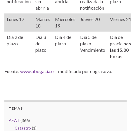
notificación
sin
abrirla
realizada la
plazo
abrirla
notificación
Lunes 17
Martes
Miércoles
Jueves 20
Viernes 2
18
19
Día 2 de
Día 3
Día 4 de
Día 5 de
Día de
plazo
de
plazo
plazo.
gracia
has
plazo
Vencimiento
las 15.00
horas
Fuente:
www.abogacia.es
, modificado por cograsova.
TEMAS
AEAT
(366)
Catastro
(1)