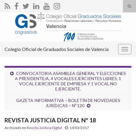
Alte
el
Search for:
form
de
bús
Colegio Oficial de Graduados Sociales de Valencia
Alter
la
nave
CONVOCATORIA ASAMBLEA GENERAL Y ELECCIONES
A PRESIDENTE/A, 4 VOCALES EJERCIENTES LIBRES, 1
VOCAL EJERCIENTE DE EMPRESA Y 1 VOCAL NO
EJERCIENTE.
GAZETA INFORMATIVA – BOLETÍN DE NOVEDADES
JURÍDICAS – Nº 120
REVISTA JUSTICIA DIGITAL Nº 18
Archivado en
Revista Justicia Digital
14/03/2017