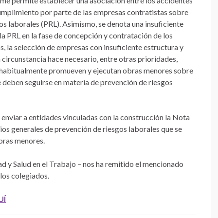
forme permite establecer una asociación entre los accidentes
cumplimiento por parte de las empresas contratistas sobre
os laborales (PRL). Asimismo, se denota una insuficiente
la PRL en la fase de concepción y contratación de los
s, la selección de empresas con insuficiente estructura y
 circunstancia hace necesario, entre otras prioridades,
ue habitualmente promueven y ejecutan obras menores sobre
ue deben seguirse en materia de prevención de riesgos
enviar a entidades vinculadas con la construcción la Nota
rios generales de prevención de riesgos laborales que se
obras menores.
ad y Salud en el Trabajo – nos ha remitido el mencionado
los colegiados.
UÍ