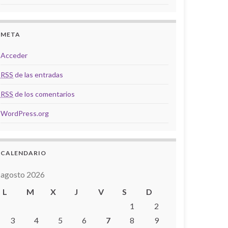
META
Acceder
RSS
de las entradas
RSS
de los comentarios
WordPress.org
CALENDARIO
agosto 2026
L
M
X
J
V
S
D
1
2
3
4
5
6
7
8
9