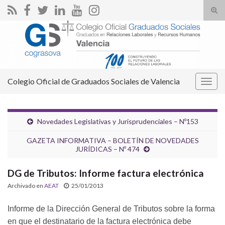
Alte
el
Search for:
form
de
bús
Colegio Oficial de Graduados Sociales de Valencia
Alter
la
nave
Novedades Legislativas y Jurisprudenciales – Nº153
GAZETA INFORMATIVA – BOLETÍN DE NOVEDADES
JURÍDICAS – Nº 474
DG de Tributos: Informe factura electrónica
Archivado en
AEAT
25/01/2013
Informe de la Dirección General de Tributos sobre la forma
en que el destinatario de la factura electrónica debe