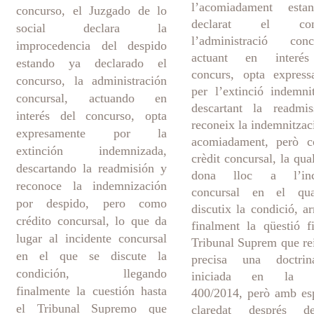
l’acomiadament esta
concurso, el Juzgado de lo
declarat el conc
social declara la
l’administració concu
improcedencia del despido
actuant en interé
estando ya declarado el
concurs, opta express
concurso, la administración
per l’extinció indemni
concursal, actuando en
descartant la readmis
interés del concurso, opta
reconeix la indemnitzac
expresamente por la
acomiadament, però 
extinción indemnizada,
crèdit concursal, la qua
descartando la readmisión y
dona lloc a l’inc
reconoce la indemnización
concursal en el qu
por despido, pero como
discutix la condició, ar
crédito concursal, lo que da
finalment la qüestió f
lugar al incidente concursal
Tribunal Suprem que rei
en el que se discute la
precisa una doctri
condición, llegando
iniciada en la 
finalmente la cuestión hasta
400/2014, però amb es
el Tribunal Supremo que
claredat després 