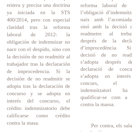
reitera y precisa una doctrina
reforma laboral de 
ya iniciada en la STS
l’obligació d’indemnit
naix amb l’acomiada
400/2014, pero con especial
sinó amb la decisió 
claridad tras la reforma
readmetre al trebal
laboral de 2012: la
després de la decla
obligación de indemnizar no
d’improcedència. 
nace con el despido, sino con
decisió de no read
la decisión de no readmitir al
s’adopta després 
trabajador tras la declaración
declaració de conc
de improcedencia. Si la
s’adopta en interé
decisión de no readmitir se
concurs, el cr
adopta tras la declaración de
indemnitzatori h
concurso y se adopta en
qualificar-se com a c
interés del concurso, el
contra la massa.
crédito indemnizatorio debe
calificarse como crédito
contra la masa.
Per contra, els salar