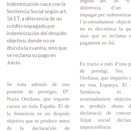
segons art. 56 *E
indemnización nace con la
diferència d’un c
Sentencia Social según art.
impagat per indemnitza
56 ET, a diferencia de un
l’acomiadament object
crédito impagado por
no es discutisca la qu
indemnización del despido
sinó que es reclama e
objetivo, donde no se
pagament en Juí.
discuta la cuantía, sino que
se reclama su pago en
Juicio.
Es tracta a més d’una 
de prestigi, Sra. 
Orellana, que impartix 
Se trata además de una
en tota Espanya. El 
ponente de prestigio, Dª.
Sentència és
Nuria Orellana, que imparte
acomiadament objecti
es produïx abans 
cursos en toda España. El de
declaració de concur
la Sentencia es un despido
Jutjat social decla
objetivo que se produce antes
improcedència
de la declaración de