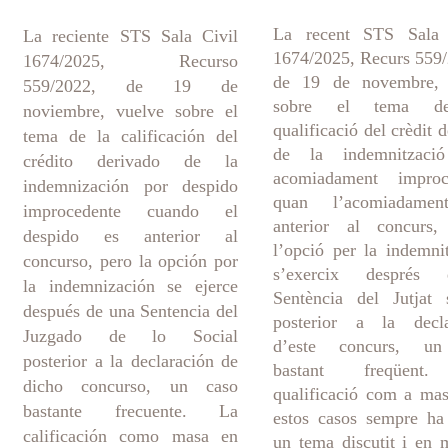
La recent STS Sala 
La reciente STS Sala Civil
1674/2025, Recurs 559
1674/2025, Recurso
de 19 de novembre, 
559/2022, de 19 de
sobre el tema d
noviembre, vuelve sobre el
qualificació del crèdit d
tema de la calificación del
de la indemnitzaci
crédito derivado de la
acomiadament improc
indemnización por despido
quan l’acomiadame
improcedente cuando el
anterior al concurs,
despido es anterior al
l’opció per la indemni
concurso, pero la opción por
s’exercix després 
la indemnización se ejerce
Sentència del Jutjat 
después de una Sentencia del
posterior a la decla
Juzgado de lo Social
d’este concurs, u
posterior a la declaración de
bastant freqüent
dicho concurso, un caso
qualificació com a ma
bastante frecuente. La
estos casos sempre ha
calificación como masa en
un tema discutit i en 