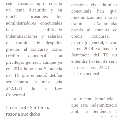
estos casos siempre ha sido
ocasions els administ
un tema discutido y en
concursals han quali
muchas ocasiones los
indemnitzacions i sala
administradores concursales
tràmit d’acomiada
han calificado
previs al concurs 
indemnizaciones y salarios
crèdit concursal
privilegi general, enca
de trámite de despidos
ja en 2014 va haver-h
previos al concurso como
Sentència del TS q
crédito concursal con
entendre havien de ser 
privilegio general, aunque ya
la massa via 242.1.11
en 2014 hubo una Sentencia
Llei Concursal.
del TS que entendió debían
ser contra la masa vía
242.1.11 de la Ley
Concursal.
La recent Sentència 
que esta indemnitzaci
La reciente Sentencia
amb la Sentència S
razona que dicha