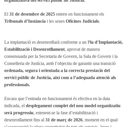
organitzativa del servici públic de Justícia.
El
31 de desembre de 2025
entren en funcionament els
Tribunals d’Instància
i les seues
Oficines Judicials
.
La implantació es desenrotllarà conforme a un P
la d’Implantació,
Estabilització i Desenrotllament
, aprovat de manera
consensuada per la Secretaria de Govern, la Sala de Govern i la
Conselleria de Justícia, amb l’objectiu de garantir una transició
ordenada, segura i orientada a la correcta prestació del
servici públic de Justícia, així com a l’adequada atenció als
professionals.
Encara que l’entrada en funcionament és efectiva en la data
indicada, el
desplegament complet del nou model organitzatiu
serà progressiu
, estenent-se la fase d’estabilització i
desenrotllament fins al
31 de març de 2026
, moment en el qual
s’aconseguirà la plena operativitat de tots els servicis, àrees i