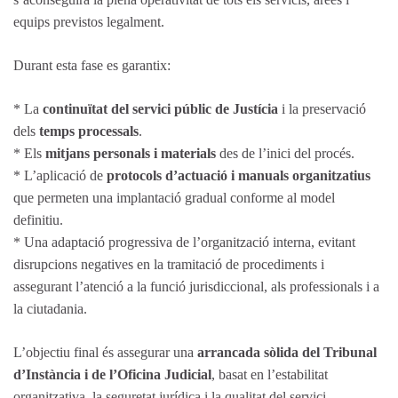
equips previstos legalment.
Durant esta fase es garantix:
* La
continuïtat del servici públic de Justícia
i la preservació
dels
temps processals
.
* Els
mitjans personals i materials
des de l’inici del procés.
* L’aplicació de
protocols d’actuació i manuals organitzatius
que permeten una implantació gradual conforme al model
definitiu.
* Una adaptació progressiva de l’organització interna, evitant
disrupcions negatives en la tramitació de procediments i
assegurant l’atenció a la funció jurisdiccional, als professionals i a
la ciutadania.
L’objectiu final és assegurar una
arrancada sòlida del Tribunal
d’Instància i de l’Oficina Judicial
, basat en l’estabilitat
organitzativa, la seguretat jurídica i la qualitat del servici.