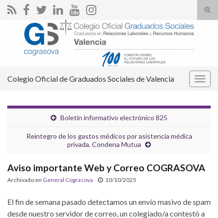
Alte
el
Search for:
form
de
bús
Colegio Oficial de Graduados Sociales de Valencia
Alter
la
nave
Boletín informativo electrónico 825
Reintegro de los gastos médicos por asistencia médica
privada. Condena Mutua
Aviso importante Web y Correo COGRASOVA
Archivado en
General Cograsova
10/10/2025
El fin de semana pasado detectamos un envío masivo de spam
desde nuestro servidor de correo, un colegiado/a contestó a