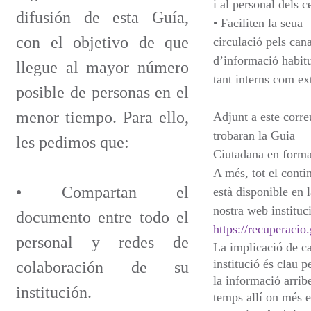
i al personal dels c
difusión de esta Guía,
• Faciliten la seua
con el objetivo de que
circulació pels cana
d’informació habitu
llegue al mayor número
tant interns com ex
posible de personas en el
menor tiempo. Para ello,
Adjunt a este corre
trobaran la Guia
les pedimos que:
Ciutadana en form
A més, tot el conti
• Compartan el
està disponible en l
nostra web instituc
documento entre todo el
https://recuperacio
personal y redes de
La implicació de c
institució és clau p
colaboración de su
la informació arrib
institución.
temps allí on més e