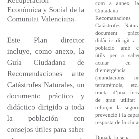
Recuperación
com a annex, l
Económica y Social de la
Ciutadan
Comunitat Valenciana.
Recomanacions 
Catàstrofes Natur
document pràc
Este Plan director
didàctic dirigit a 
població amb co
incluye, como anexo, la
útils per a sab
Guía Ciudadana de
actuar en
d’emergència
Recomendaciones ante
(inundacions, inc
Catástrofes Naturales, un
terratrémols, etc
tracta d’una ferr
documento práctico y
de gran utilitat
didáctico dirigido a toda
reforçar la segure
prevenció i la capac
la población con
resposta de la ciuta
consejos útiles para saber
Donada la seua