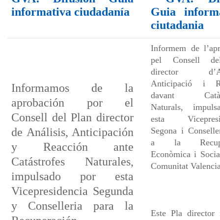
informativa ciudadanía
Guia inform
ciutadania
Informem de l’apr
pel Consell de
director d’Anà
Anticipació i R
Informamos de la
davant Catàst
aprobación por el
Naturals, impuls
Consell del Plan director
esta Vicepresi
de Análisis, Anticipación
Segona i Conselle
a la Recupe
y Reacción ante
Econòmica i Socia
Catástrofes Naturales,
Comunitat Valenci
impulsado por esta
Vicepresidencia Segunda
y Conselleria para la
Este Pla director 