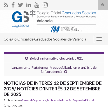
Alte
el
Search for:
form
de
bús
Colegio Oficial de Graduados Sociales de Valencia
Alter
la
nave
Boletín informativo electrónico 821
Lanzamiento Plataforma IA especializada en el análisis de
jurisprudencia
NOTICIAS DE INTERÉS 12 DE SEPTIEMBRE DE
2025/ NOTÍCIES D’INTERÉS 12 DE SETEMBRE
DE 2025
Archivado en
General Cograsova
,
Noticias de Interés
,
Seguridad Social
12/09/2025