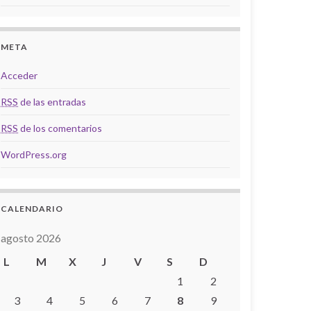
META
Acceder
RSS
de las entradas
RSS
de los comentarios
WordPress.org
CALENDARIO
agosto 2026
L
M
X
J
V
S
D
1
2
3
4
5
6
7
8
9