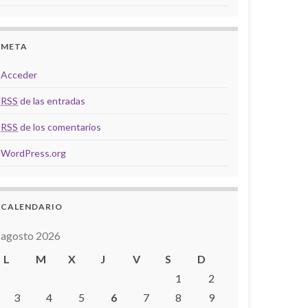
META
Acceder
RSS
de las entradas
RSS
de los comentarios
WordPress.org
CALENDARIO
agosto 2026
L
M
X
J
V
S
D
1
2
3
4
5
6
7
8
9