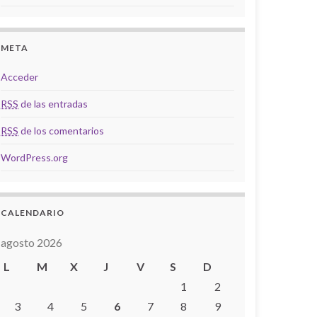
META
Acceder
RSS
de las entradas
RSS
de los comentarios
WordPress.org
CALENDARIO
agosto 2026
L
M
X
J
V
S
D
1
2
3
4
5
6
7
8
9