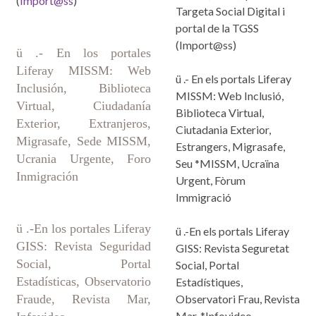
(
Import@ss
)
Targeta Social Digital i
portal de la TGSS
(Import@ss)
ü .- En los portales
Liferay MISSM: Web
ü .- En els portals Liferay
Inclusión, Biblioteca
MISSM: Web Inclusió,
Virtual, Ciudadanía
Biblioteca Virtual,
Exterior, Extranjeros,
Ciutadania Exterior,
Migrasafe, Sede MISSM,
Estrangers, Migrasafe,
Ucrania Urgente, Foro
Seu *MISSM, Ucraïna
Inmigración
Urgent, Fòrum
Immigració
ü .-En los portales Liferay
ü .-En els portals Liferay
GISS: Revista Seguridad
GISS: Revista Seguretat
Social, Portal
Social, Portal
Estadísticas, Observatorio
Estadístiques,
Fraude, Revista Mar,
Observatori Frau, Revista
Mar, *Infovideo