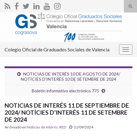
Alte
el
Search for:
form
de
bús
Colegio Oficial de Graduados Sociales de Valencia
Alter
la
nave
NOTICIAS DE INTERÉS 10 DE AGOSTO DE 2024/
NOTÍCIES D’INTERÉS 10 DE SETEMBRE DE 2024
Boletín informativo electrónico 775
NOTICIAS DE INTERÉS 11 DE SEPTIEMBRE DE
2024/ NOTÍCIES D’INTERÉS 11 DE SETEMBRE
DE 2024
Archivado en
Noticias de Interés
,
RED
11/09/2024