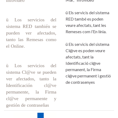
Infovideo
ü Els servicis del sistema
RED també es poden
ü Los servicios del
veure afectats, tant les
sistema RED también se
Remeses com l’En línia.
pueden ver afectados,
tanto las Remesas como
ü Els servicis del sistema
el Online.
Cl@ve es poden veure
afectats, tant la
Identificació cl@ve
ü Los servicios del
permanent, la Firma
sistema Cl@ve se pueden
cl@ve permanent i gestió
ver afectados, tanto la
de contrasenyes
Identificación cl@ve
permanente, la Firma
cl@ve permanente y
gestión de contraseñas