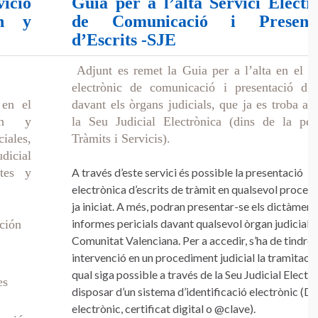
cio
Guia per a l’alta Servici Electr
ón y
de Comunicació i Presenta
d’Escrits -SJE
Adjunt es remet la Guia per a l’alta en el Se
electrònic de comunicació i presentació d’es
 en el
davant els òrgans judicials, que ja es troba ac
ión y
la Seu Judicial Electrònica (dins de la pes
ciales,
Tràmits i Servicis).
dicial
ites y
A través d’este servici és possible la presentació
electrònica d’escrits de tràmit en qualsevol proced
ja iniciat. A més, podran presentar-se els dictàmens 
informes pericials davant qualsevol òrgan judicial d
ación
Comunitat Valenciana. Per a accedir, s’ha de tindre
intervenció en un procediment judicial la tramitació
qual siga possible a través de la Seu Judicial Electrò
es
disposar d’un sistema d’identificació electrònic (D
electrònic, certificat digital o @clave).