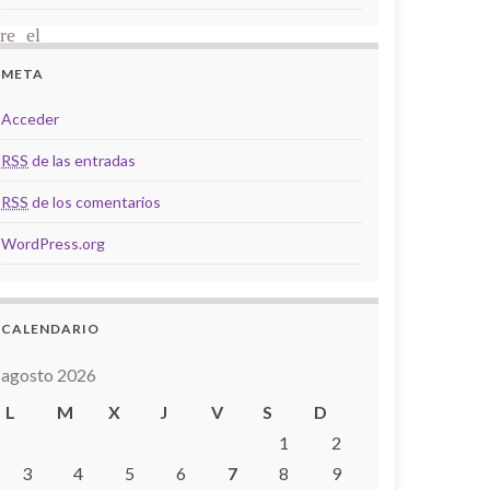
re el
 OUC,
META
ya de
Acceder
RSS
de las entradas
RSS
de los comentarios
WordPress.org
CALENDARIO
agosto 2026
L
M
X
J
V
S
D
1
2
3
4
5
6
7
8
9