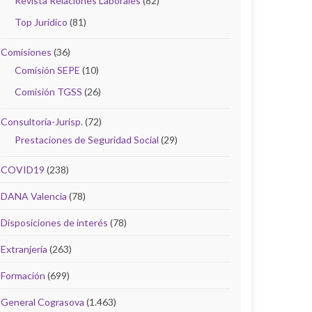
ònic
Revista Relaciones Laborales
(82)
ció
Top Jurídico
(81)
Comisiones
(36)
rvici
Comisión SEPE
(10)
crits
Comisión TGSS
(26)
tiu en
tanya
Consultoría-Jurisp.
(72)
Prestaciones de Seguridad Social
(29)
COVID19
(238)
iment
DANA Valencia
(78)
i
e la
Disposiciones de interés
(78)
Extranjería
(263)
 del
nica i
Formación
(699)
NI
General Cograsova
(1.463)