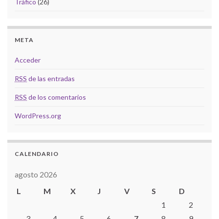
Tráfico
(26)
META
Acceder
RSS
de las entradas
RSS
de los comentarios
WordPress.org
CALENDARIO
agosto 2026
L
M
X
J
V
S
D
1
2
3
4
5
6
7
8
9