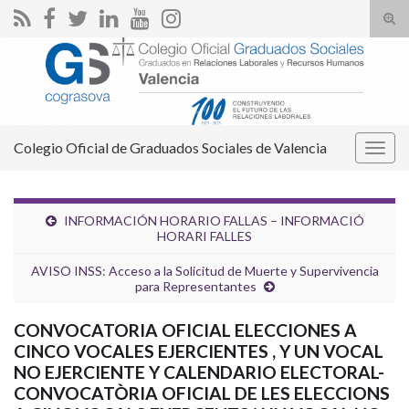
Alte
el
Search for:
form
de
bús
Colegio Oficial de Graduados Sociales de Valencia
Alter
la
nave
INFORMACIÓN HORARIO FALLAS – INFORMACIÓ
HORARI FALLES
AVISO INSS: Acceso a la Solicitud de Muerte y Supervivencia
para Representantes
CONVOCATORIA OFICIAL ELECCIONES A
CINCO VOCALES EJERCIENTES , Y UN VOCAL
NO EJERCIENTE Y CALENDARIO ELECTORAL-
CONVOCATÒRIA OFICIAL DE LES ELECCIONS