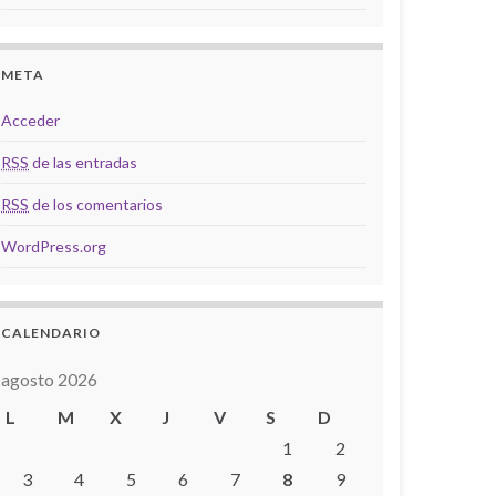
META
Acceder
RSS
de las entradas
RSS
de los comentarios
WordPress.org
CALENDARIO
agosto 2026
L
M
X
J
V
S
D
1
2
3
4
5
6
7
8
9