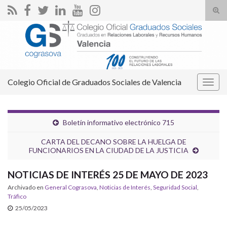
Alte
el
Search for:
form
de
bús
Colegio Oficial de Graduados Sociales de Valencia
Alter
la
nave
Boletín informativo electrónico 715
CARTA DEL DECANO SOBRE LA HUELGA DE
FUNCIONARIOS EN LA CIUDAD DE LA JUSTICIA
NOTICIAS DE INTERÉS 25 DE MAYO DE 2023
Archivado en
General Cograsova
,
Noticias de Interés
,
Seguridad Social
,
Tráfico
25/05/2023