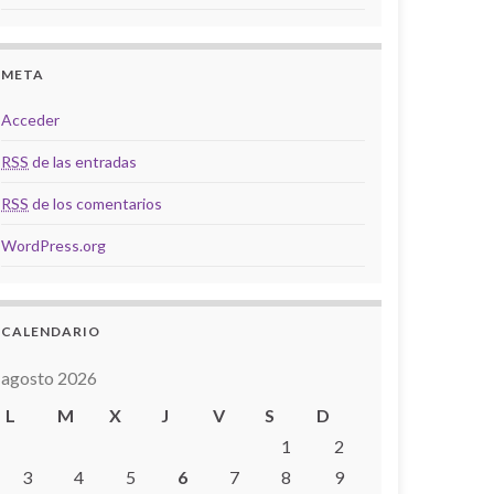
META
Acceder
RSS
de las entradas
RSS
de los comentarios
WordPress.org
CALENDARIO
agosto 2026
L
M
X
J
V
S
D
1
2
3
4
5
6
7
8
9