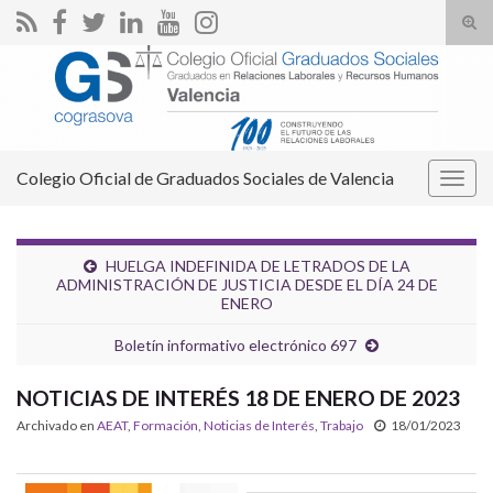
Alte
el
Search for:
form
de
bús
Colegio Oficial de Graduados Sociales de Valencia
Alter
la
nave
HUELGA INDEFINIDA DE LETRADOS DE LA
ADMINISTRACIÓN DE JUSTICIA DESDE EL DÍA 24 DE
ENERO
Boletín informativo electrónico 697
NOTICIAS DE INTERÉS 18 DE ENERO DE 2023
Archivado en
AEAT
,
Formación
,
Noticias de Interés
,
Trabajo
18/01/2023