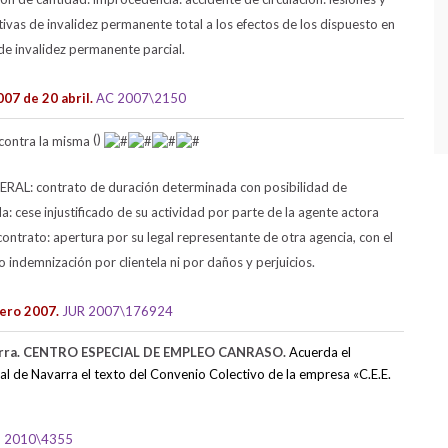
tivas de invalidez permanente total a los efectos de los dispuesto en
de invalidez permanente parcial.
07 de 20 abril.
AC 2007\2150
()
L: contrato de duración determinada con posibilidad de
da: cese injustificado de su actividad por parte de la agente actora
 contrato: apertura por su legal representante de otra agencia, con el
 indemnización por clientela ni por daños y perjuicios.
nero 2007.
JUR 2007\176924
arra. CENTRO ESPECIAL DE EMPLEO CANRASO.
Acuerda el
cial de Navarra el texto del Convenio Colectivo de la empresa «C.E.E.
 2010\4355