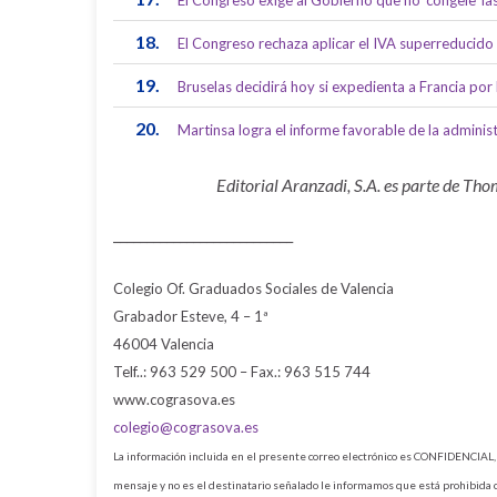
El Congreso exige al Gobierno que no ‘congele’ la
18.
El Congreso rechaza aplicar el IVA superreducido
19.
Bruselas decidirá hoy si expedienta a Francia por
20.
Martinsa logra el informe favorable de la admini
Editorial Aranzadi, S.A. es parte de Th
___________________________
Colegio Of. Graduados Sociales de Valencia
Grabador Esteve, 4 – 1ª
46004 Valencia
Telf..: 963 529 500 – Fax.: 963 515 744
www.cograsova.es
colegio@cograsova.es
La información incluida en el presente correo electrónico es CONFIDENCIAL, 
mensaje y no es el destinatario señalado le informamos que está prohibida 