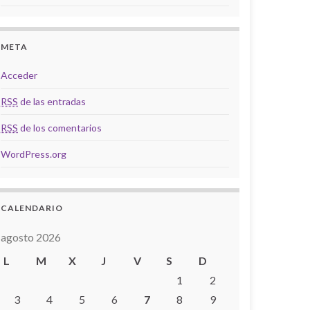
META
Acceder
RSS
de las entradas
RSS
de los comentarios
WordPress.org
CALENDARIO
agosto 2026
L
M
X
J
V
S
D
1
2
3
4
5
6
7
8
9