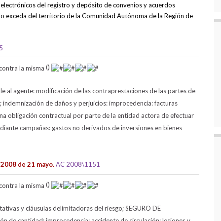
electrónicos del registro y depósito de convenios y acuerdos
 no exceda del territorio de la Comunidad Autónoma de la Región de
5
()
e al agente: modificación de las contraprestaciones de las partes de
; indemnización de daños y perjuicios: improcedencia: facturas
guna obligación contractual por parte de la entidad actora de efectuar
diante campañas: gastos no derivados de inversiones en bienes
2/2008 de 21 mayo.
AC 2008\1151
()
ivas y cláusulas delimitadoras del riesgo; SEGURO DE
 cantidad: improcedencia: accidente de circulación: lesiones y