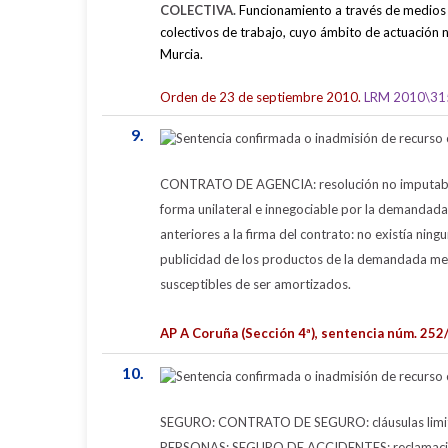
COLECTIVA.
Funcionamiento a través de medios 
colectivos de trabajo, cuyo ámbito de actuación
Murcia.
Orden de 23 de septiembre 2010.
LRM 2010\31
9.
CONTRATO DE AGENCIA:
resolución no imputabl
forma unilateral e innegociable por la demandada
anteriores a la firma del contrato: no existía nin
publicidad de los productos de la demandada me
susceptibles de ser amortizados.
AP A Coruña (Sección 4ª), sentencia núm. 25
10.
SEGURO:
CONTRATO DE SEGURO: cláusulas limitat
PERSONAS: SEGURO DE ACCIDENTES: reclamación de