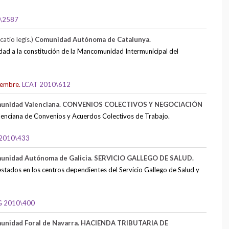
\2587
atio legis.)
Comunidad Autónoma de Catalunya.
dad a la constitución de la Mancomunidad Intermunicipal del
iembre.
LCAT 2010\612
unidad Valenciana. CONVENIOS COLECTIVOS Y NEGOCIACIÓN
alenciana de Convenios y Acuerdos Colectivos de Trabajo.
2010\433
unidad Autónoma de Galicia. SERVICIO GALLEGO DE SALUD.
prestados en los centros dependientes del Servicio Gallego de Salud y
G 2010\400
unidad Foral de Navarra. HACIENDA TRIBUTARIA DE